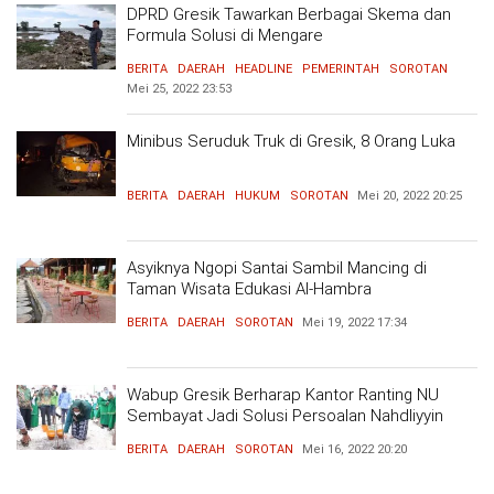
DPRD Gresik Tawarkan Berbagai Skema dan
Formula Solusi di Mengare
BERITA
DAERAH
HEADLINE
PEMERINTAH
SOROTAN
Mei 25, 2022
23:53
Minibus Seruduk Truk di Gresik, 8 Orang Luka
BERITA
DAERAH
HUKUM
SOROTAN
Mei 20, 2022
20:25
Asyiknya Ngopi Santai Sambil Mancing di
Taman Wisata Edukasi Al-Hambra
BERITA
DAERAH
SOROTAN
Mei 19, 2022
17:34
Wabup Gresik Berharap Kantor Ranting NU
Sembayat Jadi Solusi Persoalan Nahdliyyin
BERITA
DAERAH
SOROTAN
Mei 16, 2022
20:20