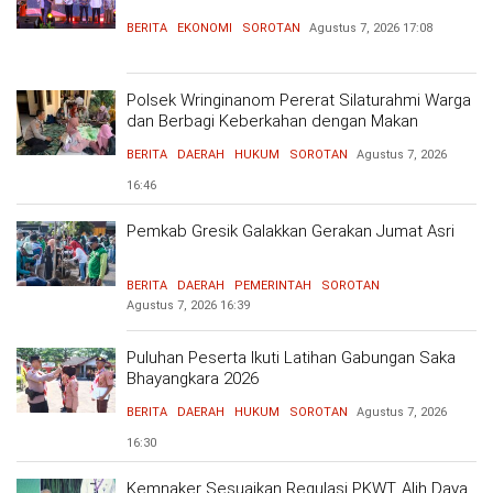
BERITA
EKONOMI
SOROTAN
Agustus 7, 2026
17:08
Polsek Wringinanom Pererat Silaturahmi Warga
dan Berbagi Keberkahan dengan Makan
Bersama
BERITA
DAERAH
HUKUM
SOROTAN
Agustus 7, 2026
16:46
Pemkab Gresik Galakkan Gerakan Jumat Asri
BERITA
DAERAH
PEMERINTAH
SOROTAN
Agustus 7, 2026
16:39
Puluhan Peserta Ikuti Latihan Gabungan Saka
Bhayangkara 2026
BERITA
DAERAH
HUKUM
SOROTAN
Agustus 7, 2026
16:30
Kemnaker Sesuaikan Regulasi PKWT, Alih Daya