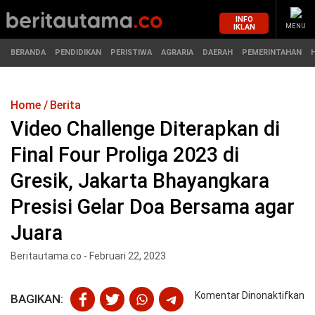
INFO
IKLAN
MENU
BERANDA
PENDIDIKAN
PERISTIWA
AGRARIA
DAERAH
PEMERINTAHAN
Home
Berita
MASUK
Video Challenge Diterapkan di
Final Four Proliga 2023 di
BERANDA
PENDIDIKAN
Gresik, Jakarta Bhayangkara
PERISTIWA
HUKUM
Presisi Gelar Doa Bersama agar
AGRARIA
EKONOMI
Juara
Beritautama.co - Februari 22, 2023
DAERAH
OLAHRAGA
PEMERINTAHAN
PENDIDIKAN
pa
Komentar Dinonaktifkan
BAGIKAN:
Vi