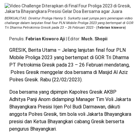
Ch
OPINI
HIBURAN
Di
di
BERKUALITAS. Direktur Proliga Hanny S. Surkatty saat jumpa pers penerapan video
Fi
challange dalam lanjutan final four PLN Mobile Proliga 2023 yang bertempat di GOR
Fo
BERITABARU.CO
KABARBARU.CO
SERIKATNEWS.COM
PEWARTANUSANTARA.COM
LANGGAR.CO
JOBNAS.COM
SURAU.CO
Tri Dharma Petrokimia Gresik pada 23 – 26 Februari 2023
- (
febrian kisworo
)
Pr
20
Penulis
Febrian Kisworo Aji
|
Editor
Much. Shopii
di
Gr
REDAKSI
TENTANG
KERJASAMA
PEDOMAN
GRESIK, Berita Utama – Jelang lanjutan final four PLN
Ja
KAMI
MEDIA
Mobile Proliga 2023 yang bertempat di GOR Tri Dharma
Bh
CYBER
Pr
PT Petrokimia Gresik pada 23 – 26 Februari mendatang,
Ge
Polres Gresik menggelar doa bersama di Masjid Al Aziz
D
Polres Gresik. Rabu (22/02/2023).
B
ag
Ju
Doa bersama yang dipimpin Kapolres Gresik AKBP
Adhitya Panji Anom didampingi Manager Tim Voli Jakarta
Bhayangkara Presisi Irjen Pol Budi Darmawan, diikuti
anggota Polres Gresik, tim bola voli Jakarta Bhayangkara
presisi dan Ketua Bhayangkari cabang Gresik berserta
pengurus Bhayangkari.