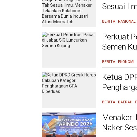
Sesuai Il
Bersama D
BERITA
NASIONAL
Perkuat P
Semen Ku
BERITA
EKONOMI
Ketua DPR
Pengharga
BERITA
DAERAH
Menaker: 
Naker Ses