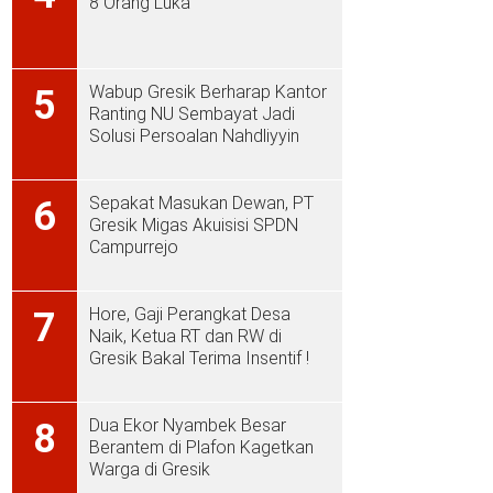
8 Orang Luka
Wabup Gresik Berharap Kantor
5
Ranting NU Sembayat Jadi
Solusi Persoalan Nahdliyyin
Sepakat Masukan Dewan, PT
6
Gresik Migas Akuisisi SPDN
Campurrejo
Hore, Gaji Perangkat Desa
7
Naik, Ketua RT dan RW di
Gresik Bakal Terima Insentif !
Dua Ekor Nyambek Besar
8
Berantem di Plafon Kagetkan
Warga di Gresik