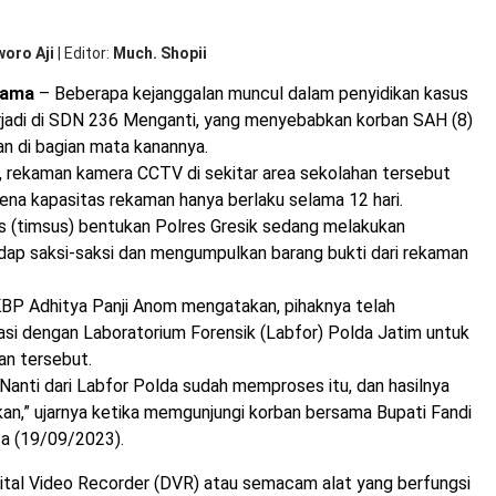
woro Aji
|
Editor
Much. Shopii
tama
– Beberapa kejanggalan muncul dalam penyidikan kasus
rjadi di SDN 236 Menganti, yang menyebabkan korban SAH (8)
n di bagian mata kanannya.
, rekaman kamera CCTV di sekitar area sekolahan tersebut
rena kapasitas rekaman hanya berlaku selama 12 hari.
s (timsus) bentukan Polres Gresik sedang melakukan
dap saksi-saksi dan mengumpulkan barang bukti dari rekaman
KBP Adhitya Panji Anom mengatakan, pihaknya telah
asi dengan Laboratorium Forensik (Labfor) Polda Jatim untuk
an tersebut.
. Nanti dari Labfor Polda sudah memproses itu, dan hasilnya
kan,” ujarnya ketika memgunjungi korban bersama Bupati Fandi
sa (19/09/2023).
gital Video Recorder (DVR) atau semacam alat yang berfungsi