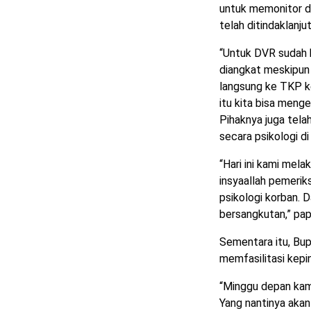
untuk memonitor 
telah ditindaklanju
“Untuk DVR sudah k
diangkat meskipun
langsung ke TKP ke
itu kita bisa menge
Pihaknya juga tel
secara psikologi d
“Hari ini kami mel
insyaallah pemerik
psikologi korban. D
bersangkutan,” papa
Sementara itu, Bupa
memfasilitasi kepi
“Minggu depan kami
Yang nantinya akan