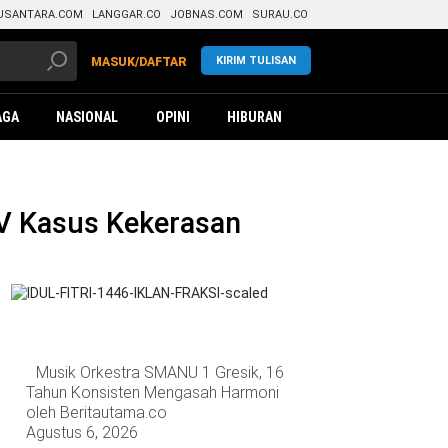
USANTARA.COM
LANGGAR.CO
JOBNAS.COM
SURAU.CO
KIRIM TULISAN
MASUK/DAFTAR
AGA
NASIONAL
OPINI
HIBURAN
V Kasus Kekerasan
Musik Orkestra SMANU 1 Gresik, 16
Tahun Konsisten Mengasah Harmoni
oleh Beritautama.co
Agustus 6, 2026