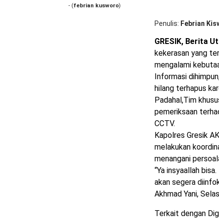
- (
febrian kusworo
)
Penulis
Febrian Kis
GRESIK, Berita U
kekerasan yang te
mengalami kebutaa
Informasi dihimpun
hilang terhapus ka
Padahal,Tim khusu
pemeriksaan terha
CCTV.
Kapolres Gresik A
melakukan koordin
menangani persoal
“Ya insyaallah bisa
akan segera diinfo
Akhmad Yani, Sela
Terkait dengan Di