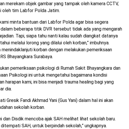
dan merekam objek gambar yang tampak oleh kamera CCTV,
ti oleh tim Labfor Polda Jatim.
ami minta bantuan dari Labfor Polda agar bisa segera
 dalam beberapa titik DVR tersebut tidak ada yang mengarah
jadian. Tapi, siapa tahu nanti kalau sudah diangkat datanya
tahui melalui lorong yang dilalui oleh korban,” imbuhnya.
ah menindaklanjuti korban dengan melakukan pemeriksaan
i RS Bhayangkara Surabaya.
akukan pemeriksaan psikologi di Rumah Sakit Bhayangkara dan
saan Psikologi ini untuk mengetahui bagaimana kondisi
an harapan kami, ini bisa menjadi trauma healing bagi yang
r dia.
ti Gresik Fandi Akhmad Yani (Gus Yani) dalam hal ini akan
ndahan sekolah korban.
 dan Disdik mencoba ajak SAH melihat lihat sekolah baru.
 ditempati SAH, untuk berpindah sekolah,” ungkapnya.