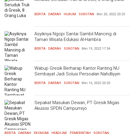
BERITA
DAERAH
HUKUM
SOROTAN
Mei 20, 2022
20:25
Asyiknya Ngopi Santai Sambil Mancing di
Taman Wisata Edukasi Al-Hambra
BERITA
DAERAH
SOROTAN
Mei 19, 2022
17:34
Wabup Gresik Berharap Kantor Ranting NU
Sembayat Jadi Solusi Persoalan Nahdliyyin
BERITA
DAERAH
SOROTAN
Mei 16, 2022
20:20
Sepakat Masukan Dewan, PT Gresik Migas
Akuisisi SPDN Campurrejo
BERITA
DAERAH
EKONOMI
HEADLINE
PEMERINTAH
SOROTAN