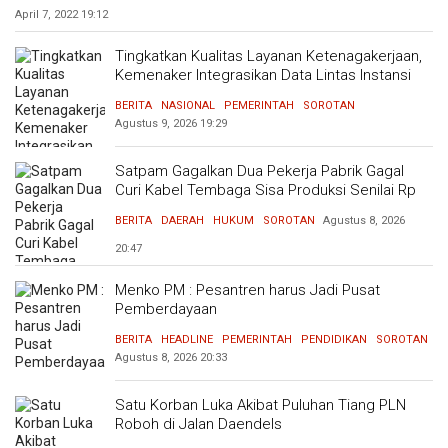
April 7, 2022
19:12
Tingkatkan Kualitas Layanan Ketenagakerjaan,
Kemenaker Integrasikan Data Lintas Instansi
BERITA
NASIONAL
PEMERINTAH
SOROTAN
Agustus 9, 2026
19:29
Satpam Gagalkan Dua Pekerja Pabrik Gagal
Curi Kabel Tembaga Sisa Produksi Senilai Rp
420 Ribu
BERITA
DAERAH
HUKUM
SOROTAN
Agustus 8, 2026
20:47
Menko PM : Pesantren harus Jadi Pusat
Pemberdayaan
BERITA
HEADLINE
PEMERINTAH
PENDIDIKAN
SOROTAN
Agustus 8, 2026
20:33
Satu Korban Luka Akibat Puluhan Tiang PLN
Roboh di Jalan Daendels