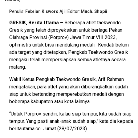
kisworo
)
Me
OPINI
HIBURAN
E
Penulis
Febrian Kisworo Aji
|
Editor
Much. Shopii
di
Po
GRESIK, Berita Utama –
Beberapa atlet taekwondo
Ja
BERITABARU.CO
KABARBARU.CO
SERIKATNEWS.COM
PEWARTANUSANTARA.COM
LANGGAR.CO
JOBNAS.COM
SURAU.CO
20
Gresik yang telah diproyeksikan untuk berlaga Pekan
Olahraga Provinsi (Porprov) Jawa Timur VIII 2023,
optimistis untuk bisa mendulang medali. Kendati belum
REDAKSI
TENTANG
KERJASAMA
PEDOMAN
ada target yang ditetapkan, Pengkab Taekwondo Gresik
KAMI
MEDIA
CYBER
mengaku telah mempersiapkan semua atletnya secara
matang.
Wakil Ketua Pengkab Taekwondo Gresik, Arif Rahman
mengatakan, para atlet yang akan diberangkatkan sudah
siap untuk bertanding memperebutkan medali dengan
beberapa kabupaten atau kota lainnya.
“Untuk Porprov sendiri, kalau siap tempur, kita sudah siap
tempur. Yang pasti anak-anak sudah siap,” kata dia kepada
beritautama.co, Jumat (28/07/2023).