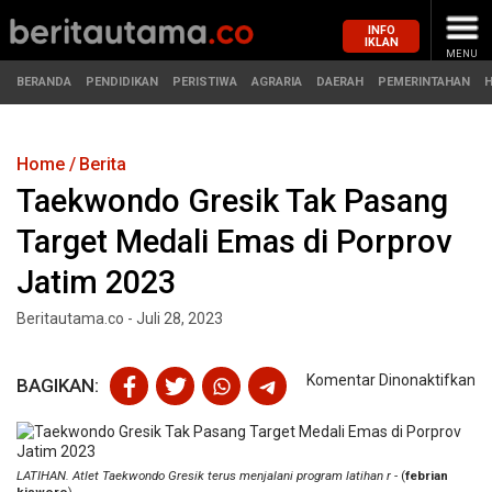
INFO
IKLAN
MENU
BERANDA
PENDIDIKAN
PERISTIWA
AGRARIA
DAERAH
PEMERINTAHAN
Home
Berita
MASUK
Taekwondo Gresik Tak Pasang
Target Medali Emas di Porprov
BERANDA
PENDIDIKAN
Jatim 2023
PERISTIWA
HUKUM
Beritautama.co - Juli 28, 2023
AGRARIA
EKONOMI
pa
Komentar Dinonaktifkan
BAGIKAN:
T
DAERAH
OLAHRAGA
Gr
Ta
PEMERINTAHAN
PENDIDIKAN
Pa
LATIHAN. Atlet Taekwondo Gresik terus menjalani program latihan r
- (
febrian
Ta