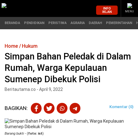
INFO
IKLAN
MENU
BERANDA
PENDIDIKAN
PERISTIWA
AGRARIA
DAERAH
PEMERINTAHAN
Home
Hukum
MASUK
Simpan Bahan Peledak di Dalam
Rumah, Warga Kepulauan
BERANDA
PENDIDIKAN
Sumenep Dibekuk Polisi
PERISTIWA
HUKUM
Beritautama.co - April 9, 2022
AGRARIA
EKONOMI
Komentar (0)
BAGIKAN:
DAERAH
OLAHRAGA
PEMERINTAHAN
PENDIDIKAN
Barang bukti
- (
foto: ist
)