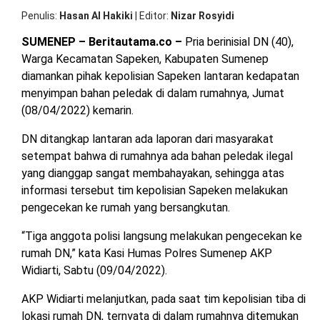
OPINI
HIBURAN
Penulis
Hasan Al Hakiki
|
Editor
Nizar Rosyidi
SUMENEP – Beritautama.co –
Pria berinisial DN (40),
Warga Kecamatan Sapeken, Kabupaten Sumenep
BERITABARU.CO
KABARBARU.CO
SERIKATNEWS.COM
PEWARTANUSANTARA.COM
LANGGAR.CO
JOBNAS.COM
SURAU.CO
diamankan pihak kepolisian Sapeken lantaran kedapatan
menyimpan bahan peledak di dalam rumahnya, Jumat
REDAKSI
TENTANG
KERJASAMA
PEDOMAN
(08/04/2022) kemarin.
KAMI
MEDIA
CYBER
DN ditangkap lantaran ada laporan dari masyarakat
setempat bahwa di rumahnya ada bahan peledak ilegal
yang dianggap sangat membahayakan, sehingga atas
informasi tersebut tim kepolisian Sapeken melakukan
pengecekan ke rumah yang bersangkutan.
“Tiga anggota polisi langsung melakukan pengecekan ke
rumah DN,” kata Kasi Humas Polres Sumenep AKP
Widiarti, Sabtu (09/04/2022).
AKP Widiarti melanjutkan, pada saat tim kepolisian tiba di
lokasi rumah DN, ternyata di dalam rumahnya ditemukan