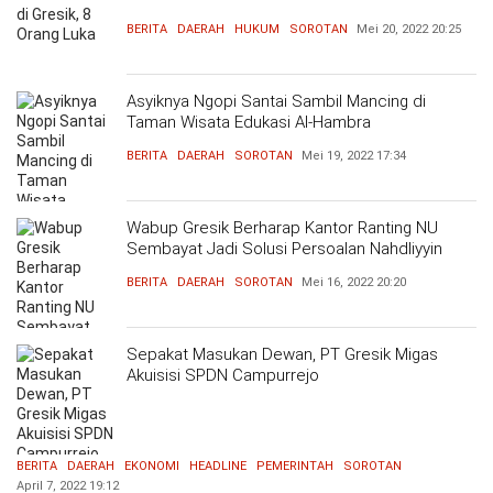
BERITA
DAERAH
HUKUM
SOROTAN
Mei 20, 2022
20:25
Asyiknya Ngopi Santai Sambil Mancing di
Taman Wisata Edukasi Al-Hambra
BERITA
DAERAH
SOROTAN
Mei 19, 2022
17:34
Wabup Gresik Berharap Kantor Ranting NU
Sembayat Jadi Solusi Persoalan Nahdliyyin
BERITA
DAERAH
SOROTAN
Mei 16, 2022
20:20
Sepakat Masukan Dewan, PT Gresik Migas
Akuisisi SPDN Campurrejo
BERITA
DAERAH
EKONOMI
HEADLINE
PEMERINTAH
SOROTAN
April 7, 2022
19:12