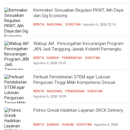
Kemnaker Sesuaikan Regulasi PKWT, Alih Daya
dan Gig Economy
BERITA
NASIONAL
SOROTAN
Agustus 6, 2026
22:16
Wabup Alif : Pencegahan Kecurangan Program
JKN Jadi Tanggung Jawab Kolektif Pemangku
Kepentingan
BERITA
DAERAH
PEMERINTAH
SOROTAN
Agustus 6, 2026
18:25
Perkuat Pendekatan STEM agar Lulusan
Perguruan Tinggi Miliki Kompetensi Sesuai
Kebutuhan Dunia Kerja
BERITA
NASIONAL
PENDIDIKAN
SOROTAN
Agustus 6, 2026
18:09
Polres Gresik Hadirkan Layanan SKCK Delivery
BERITA
DAERAH
HUKUM
SOROTAN
Agustus 6, 2026