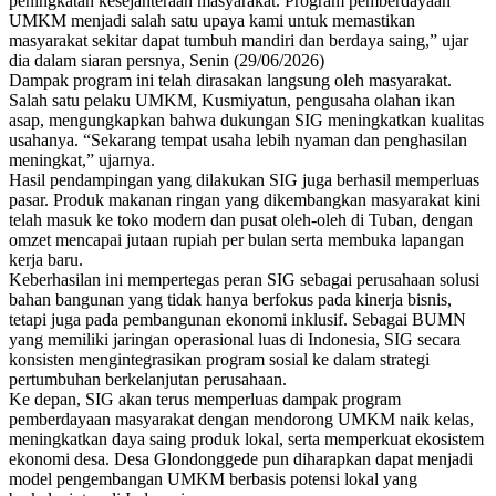
peningkatan kesejahteraan masyarakat. Program pemberdayaan
UMKM menjadi salah satu upaya kami untuk memastikan
masyarakat sekitar dapat tumbuh mandiri dan berdaya saing,” ujar
dia dalam siaran persnya, Senin (29/06/2026)
Dampak program ini telah dirasakan langsung oleh masyarakat.
Salah satu pelaku UMKM, Kusmiyatun, pengusaha olahan ikan
asap, mengungkapkan bahwa dukungan SIG meningkatkan kualitas
usahanya. “Sekarang tempat usaha lebih nyaman dan penghasilan
meningkat,” ujarnya.
Hasil pendampingan yang dilakukan SIG juga berhasil memperluas
pasar. Produk makanan ringan yang dikembangkan masyarakat kini
telah masuk ke toko modern dan pusat oleh-oleh di Tuban, dengan
omzet mencapai jutaan rupiah per bulan serta membuka lapangan
kerja baru.
Keberhasilan ini mempertegas peran SIG sebagai perusahaan solusi
bahan bangunan yang tidak hanya berfokus pada kinerja bisnis,
tetapi juga pada pembangunan ekonomi inklusif. Sebagai BUMN
yang memiliki jaringan operasional luas di Indonesia, SIG secara
konsisten mengintegrasikan program sosial ke dalam strategi
pertumbuhan berkelanjutan perusahaan.
Ke depan, SIG akan terus memperluas dampak program
pemberdayaan masyarakat dengan mendorong UMKM naik kelas,
meningkatkan daya saing produk lokal, serta memperkuat ekosistem
ekonomi desa. Desa Glondonggede pun diharapkan dapat menjadi
model pengembangan UMKM berbasis potensi lokal yang