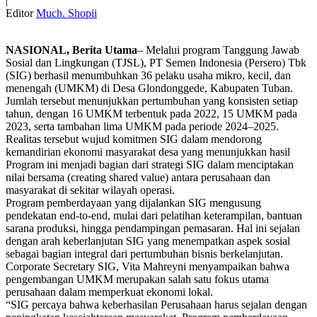
|
Editor
Much. Shopii
NASIONAL, Berita Utama
– Melalui program Tanggung Jawab
Sosial dan Lingkungan (TJSL), PT Semen Indonesia (Persero) Tbk
(SIG) berhasil menumbuhkan 36 pelaku usaha mikro, kecil, dan
menengah (UMKM) di Desa Glondonggede, Kabupaten Tuban.
Jumlah tersebut menunjukkan pertumbuhan yang konsisten setiap
tahun, dengan 16 UMKM terbentuk pada 2022, 15 UMKM pada
2023, serta tambahan lima UMKM pada periode 2024–2025.
Realitas tersebut wujud komitmen SIG dalam mendorong
kemandirian ekonomi masyarakat desa yang menunjukkan hasil
Program ini menjadi bagian dari strategi SIG dalam menciptakan
nilai bersama (creating shared value) antara perusahaan dan
masyarakat di sekitar wilayah operasi.
Program pemberdayaan yang dijalankan SIG mengusung
pendekatan end-to-end, mulai dari pelatihan keterampilan, bantuan
sarana produksi, hingga pendampingan pemasaran. Hal ini sejalan
dengan arah keberlanjutan SIG yang menempatkan aspek sosial
sebagai bagian integral dari pertumbuhan bisnis berkelanjutan.
Corporate Secretary SIG, Vita Mahreyni menyampaikan bahwa
pengembangan UMKM merupakan salah satu fokus utama
perusahaan dalam memperkuat ekonomi lokal.
“SIG percaya bahwa keberhasilan Perusahaan harus sejalan dengan