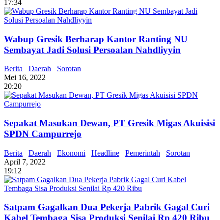
17:34
Wabup Gresik Berharap Kantor Ranting NU
Sembayat Jadi Solusi Persoalan Nahdliyyin
Berita
Daerah
Sorotan
Mei 16, 2022
20:20
Sepakat Masukan Dewan, PT Gresik Migas Akuisisi
SPDN Campurrejo
Berita
Daerah
Ekonomi
Headline
Pemerintah
Sorotan
April 7, 2022
19:12
Satpam Gagalkan Dua Pekerja Pabrik Gagal Curi
Kabel Tembaga Sisa Produksi Senilai Rp 420 Ribu