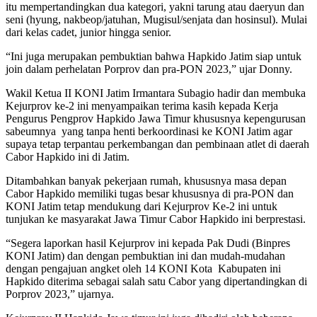
itu mempertandingkan dua kategori, yakni tarung atau daeryun dan
seni (hyung, nakbeop/jatuhan, Mugisul/senjata dan hosinsul). Mulai
dari kelas cadet, junior hingga senior.
“Ini juga merupakan pembuktian bahwa Hapkido Jatim siap untuk
join dalam perhelatan Porprov dan pra-PON 2023,” ujar Donny.
Wakil Ketua II KONI Jatim Irmantara Subagio hadir dan membuka
Kejurprov ke-2 ini menyampaikan terima kasih kepada Kerja
Pengurus Pengprov Hapkido Jawa Timur khususnya kepengurusan
sabeumnya yang tanpa henti berkoordinasi ke KONI Jatim agar
supaya tetap terpantau perkembangan dan pembinaan atlet di daerah
Cabor Hapkido ini di Jatim.
Ditambahkan banyak pekerjaan rumah, khususnya masa depan
Cabor Hapkido memiliki tugas besar khususnya di pra-PON dan
KONI Jatim tetap mendukung dari Kejurprov Ke-2 ini untuk
tunjukan ke masyarakat Jawa Timur Cabor Hapkido ini berprestasi.
“Segera laporkan hasil Kejurprov ini kepada Pak Dudi (Binpres
KONI Jatim) dan dengan pembuktian ini dan mudah-mudahan
dengan pengajuan angket oleh 14 KONI Kota Kabupaten ini
Hapkido diterima sebagai salah satu Cabor yang dipertandingkan di
Porprov 2023,” ujarnya.