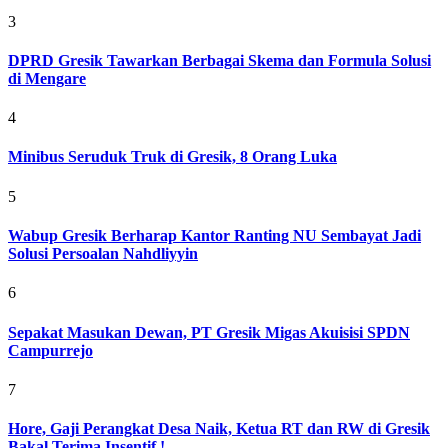
3
DPRD Gresik Tawarkan Berbagai Skema dan Formula Solusi
di Mengare
4
Minibus Seruduk Truk di Gresik, 8 Orang Luka
5
Wabup Gresik Berharap Kantor Ranting NU Sembayat Jadi
Solusi Persoalan Nahdliyyin
6
Sepakat Masukan Dewan, PT Gresik Migas Akuisisi SPDN
Campurrejo
7
Hore, Gaji Perangkat Desa Naik, Ketua RT dan RW di Gresik
Bakal Terima Insentif !