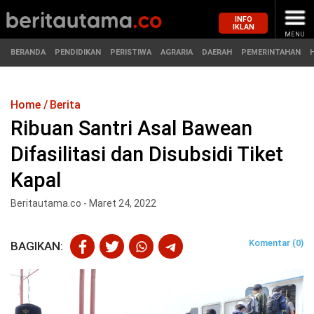
INFO
IKLAN
MENU
BERANDA
PENDIDIKAN
PERISTIWA
AGRARIA
DAERAH
PEMERINTAHAN
Home
Berita
MASUK
Ribuan Santri Asal Bawean
Difasilitasi dan Disubsidi Tiket
BERANDA
PENDIDIKAN
Kapal
PERISTIWA
HUKUM
Beritautama.co - Maret 24, 2022
AGRARIA
EKONOMI
Komentar (0)
BAGIKAN:
DAERAH
OLAHRAGA
PEMERINTAHAN
PENDIDIKAN