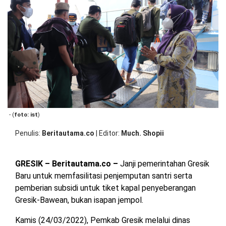
OPINI
HIBURAN
BERITABARU.CO
KABARBARU.CO
SERIKATNEWS.COM
PEWARTANUSANTARA.COM
LANGGAR.CO
JOBNAS.COM
SURAU.CO
REDAKSI
TENTANG
KERJASAMA
PEDOMAN
KAMI
MEDIA
CYBER
- (
foto: ist
)
Penulis
Beritautama.co
|
Editor
Much. Shopii
GRESIK – Beritautama.co –
Janji pemerintahan Gresik
Baru untuk memfasilitasi penjemputan santri serta
pemberian subsidi untuk tiket kapal penyeberangan
Gresik-Bawean, bukan isapan jempol.
Kamis (24/03/2022), Pemkab Gresik melalui dinas