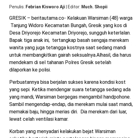
OPINI
HIBURAN
Penulis
Febrian Kisworo Aji
|
Editor
Much. Shopii
GRESIK – beritautama.co- Kelakuan Warsiman (48) warga
Tanjung Widoro Kecamatan Bungah, Gresik yang kos di
BERITABARU.CO
KABARBARU.CO
SERIKATNEWS.COM
PEWARTANUSANTARA.COM
LANGGAR.CO
JOBNAS.COM
SURAU.CO
Desa Driyorejo Kecamatan Driyorejo, sungguh keterlalan.
Bapak tiga anak ini, tertangkap basah sengaja merekam
REDAKSI
TENTANG
KERJASAMA
PEDOMAN
wanita yang juga tetangga kostnya saat sedang mandi
KAMI
MEDIA
untuk membangkitkan gairah seksualnya.Alhasil, dia harus
CYBER
mendekam di sel tahanan Polres Gresik setelah
dilaporkan ke polisi.
Perbuatannya bisa berjalan sukses karena kondisi kost
yang sepi. Ketika mendengar suara tetangga sedang ada
yang mandi, Warsiman bergegas mengambil handpohone.
Sambil mengendap-endap, dia merekam mulai saat mandi,
memakai baju, hingga merias diri. Dia merekam dari luar,
lewat celah ventilasi kamar.
Korban yang menyadari kelakukan bejat Warsiman