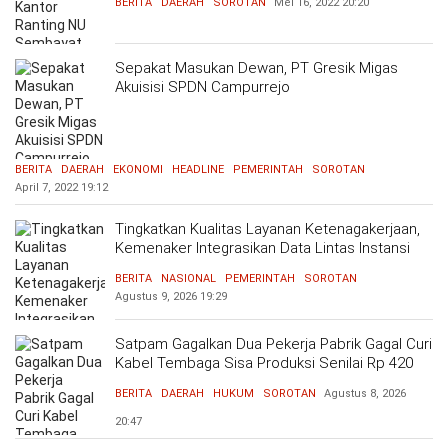
BERITA
DAERAH
SOROTAN
Mei 16, 2022
20:20
Sepakat Masukan Dewan, PT Gresik Migas
Akuisisi SPDN Campurrejo
BERITA
DAERAH
EKONOMI
HEADLINE
PEMERINTAH
SOROTAN
April 7, 2022
19:12
Tingkatkan Kualitas Layanan Ketenagakerjaan,
Kemenaker Integrasikan Data Lintas Instansi
BERITA
NASIONAL
PEMERINTAH
SOROTAN
Agustus 9, 2026
19:29
Satpam Gagalkan Dua Pekerja Pabrik Gagal Curi
Kabel Tembaga Sisa Produksi Senilai Rp 420
Ribu
BERITA
DAERAH
HUKUM
SOROTAN
Agustus 8, 2026
20:47