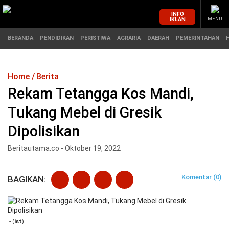
INFO
IKLAN
MENU
BERANDA
PENDIDIKAN
PERISTIWA
AGRARIA
DAERAH
PEMERINTAHAN
Home
Berita
MASUK
Rekam Tetangga Kos Mandi,
Tukang Mebel di Gresik
BERANDA
PENDIDIKAN
Dipolisikan
PERISTIWA
HUKUM
Beritautama.co - Oktober 19, 2022
AGRARIA
EKONOMI
Komentar (0)
BAGIKAN:
DAERAH
OLAHRAGA
PEMERINTAHAN
PENDIDIKAN
- (
ist
)