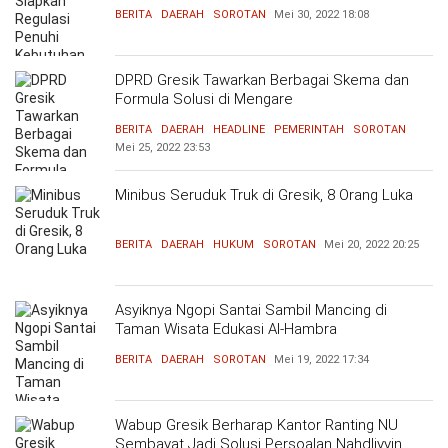
Terjangkau
BERITA
DAERAH
SOROTAN
Mei 30, 2022
18:08
DPRD Gresik Tawarkan Berbagai Skema dan
Formula Solusi di Mengare
BERITA
DAERAH
HEADLINE
PEMERINTAH
SOROTAN
Mei 25, 2022
23:53
Minibus Seruduk Truk di Gresik, 8 Orang Luka
BERITA
DAERAH
HUKUM
SOROTAN
Mei 20, 2022
20:25
Asyiknya Ngopi Santai Sambil Mancing di
Taman Wisata Edukasi Al-Hambra
BERITA
DAERAH
SOROTAN
Mei 19, 2022
17:34
Wabup Gresik Berharap Kantor Ranting NU
Sembayat Jadi Solusi Persoalan Nahdliyyin