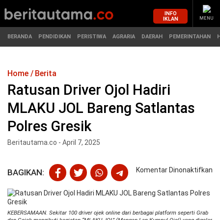
INFO
IKLAN
MENU
BERANDA
PENDIDIKAN
PERISTIWA
AGRARIA
DAERAH
PEMERINTAHAN
Home
Berita
MASUK
Ratusan Driver Ojol Hadiri
MLAKU JOL Bareng Satlantas
BERANDA
PENDIDIKAN
Polres Gresik
PERISTIWA
HUKUM
Beritautama.co - April 7, 2025
AGRARIA
EKONOMI
pa
Komentar Dinonaktifkan
BAGIKAN:
Ra
DAERAH
OLAHRAGA
Dr
Oj
PEMERINTAHAN
PENDIDIKAN
Ha
KEBERSAMAAN. Sekitar 100 driver ojek online dari berbagai platform seperti Grab
M