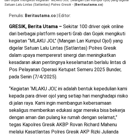
dan Gojek mengikuti kegiatan “MLAKU JOL” (Mangan Lan Kumpul Ojol) yang digelar
J
OPINI
HIBURAN
Satuan Lalu Lintas (Satlantas) Polres Gresik
- (
Beritautama.co
)
Ba
Sa
Penulis
Beritautama.co
|
Editor
Po
Gr
BERITABARU.CO
KABARBARU.CO
SERIKATNEWS.COM
PEWARTANUSANTARA.COM
LANGGAR.CO
JOBNAS.COM
SURAU.CO
GRESIK, Berita Utama –
Sekitar 100 driver ojek online
dari berbagai platform seperti Grab dan Gojek mengikuti
kegiatan “MLAKU JOL” (Mangan Lan Kumpul Ojol) yang
REDAKSI
TENTANG
KERJASAMA
PEDOMAN
digelar Satuan Lalu Lintas (Satlantas) Polres Gresik
KAMI
MEDIA
dalam upaya mempererat sinergi dan meningkatkan
CYBER
kesadaran akan pentingnya keselamatan berlalu lintas di
Pos Pelayanan Operasi Ketupat Semeru 2025 Bunder,
pada Senin (7/4/2025).
“Kegiatan ‘MLAKU JOL’ ini adalah bentuk kepedulian kami
kepada para driver ojol yang setiap hari menghadapi risiko
di jalan raya. Kami ingin membangun kebersamaan
sekaligus memberikan edukasi agar mereka bisa bekerja
dengan aman dan pulang ke rumah dengan selamat,”
tegas Kapolres Gresik AKBP Rovan Richard Mahenu
melalui Kasatlantas Polres Gresik AKP Rizki Julianda