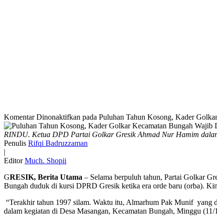
Komentar Dinonaktifkan
pada Puluhan Tahun Kosong, Kader Golka
RINDU. Ketua DPD Partai Golkar Gresik Ahmad Nur Hamim dalam 
Penulis
Rifqi Badruzzaman
|
Editor
Much. Shopii
G
RESIK, Berita Utama
– Selama berpuluh tahun, Partai Golkar Gr
Bungah duduk di kursi DPRD Gresik ketika era orde baru (orba). K
“Terakhir tahun 1997 silam. Waktu itu, Almarhum Pak Munif yang du
dalam kegiatan di Desa Masangan, Kecamatan Bungah, Minggu (11/