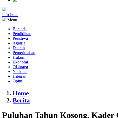
Info Iklan
Menu
Beranda
Pendidikan
Peristiwa
Agraria
Daerah
Pemerintahan
Hukum
Ekonomi
Olahraga
Nasional
Hiburan
Opini
Home
Berita
Puluhan Tahun Kosong, Kader