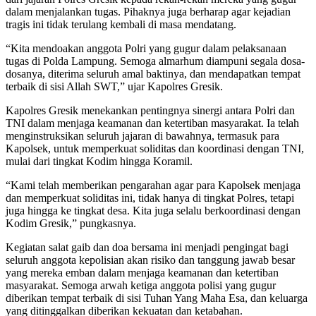
dalam menjalankan tugas. Pihaknya juga berharap agar kejadian
tragis ini tidak terulang kembali di masa mendatang.
“Kita mendoakan anggota Polri yang gugur dalam pelaksanaan
tugas di Polda Lampung. Semoga almarhum diampuni segala dosa-
dosanya, diterima seluruh amal baktinya, dan mendapatkan tempat
terbaik di sisi Allah SWT,” ujar Kapolres Gresik.
Kapolres Gresik menekankan pentingnya sinergi antara Polri dan
TNI dalam menjaga keamanan dan ketertiban masyarakat. Ia telah
menginstruksikan seluruh jajaran di bawahnya, termasuk para
Kapolsek, untuk memperkuat soliditas dan koordinasi dengan TNI,
mulai dari tingkat Kodim hingga Koramil.
“Kami telah memberikan pengarahan agar para Kapolsek menjaga
dan memperkuat soliditas ini, tidak hanya di tingkat Polres, tetapi
juga hingga ke tingkat desa. Kita juga selalu berkoordinasi dengan
Kodim Gresik,” pungkasnya.
Kegiatan salat gaib dan doa bersama ini menjadi pengingat bagi
seluruh anggota kepolisian akan risiko dan tanggung jawab besar
yang mereka emban dalam menjaga keamanan dan ketertiban
masyarakat. Semoga arwah ketiga anggota polisi yang gugur
diberikan tempat terbaik di sisi Tuhan Yang Maha Esa, dan keluarga
yang ditinggalkan diberikan kekuatan dan ketabahan.