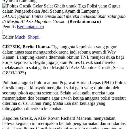
Ayam di Lampung
SALAT. jajaran Polres Gresik saat mereka melaksanakan salat gaib
di Masjid Al Aziz Mapolres Gresik
- (
Beritautama.co
)
Penulis
Beritautama.co
|
Editor
Much. Shopii
GRESIK, Berita Utama-
Tiga anggota kepolisian yang gugur
dalam tugas saat menggerebek arena judi sabung ayam di Way
Kanan, Lampung karena ditembak oknum TNI, menjadi duka bagi
korps kepolisan. Begitu juga jajaran Polres Gresik saat mereka
melaksanakan salat gaib di Masjid Al Aziz Mapolres Gresik, Selasa
(18/03/2025).
Puluhan anggota Polri maupun Pegawai Harian Lepas (PHL) Polres
Gresik tampak khusyuk mengikuti salat gaib yang dipimpin oleh
seorang tokoh agama setempat. Selain salat gaib, mereka juga
memanjatkan doa bersama agar arwah ketiga anggota polisi tersebut
diterima di sisi Tuhan Yang Maha Esa dan keluarga yang
ditinggalkan diberikan ketabahan.
Kapolres Gresik, AKBP Rovan Richard Mahenu, menyatakan
bahwa kegiatan ini merupakan bentuk penghormatan dan solidaritas
dari jajaran Polres Gresik kepada rekan-rekan mereka yang gugur