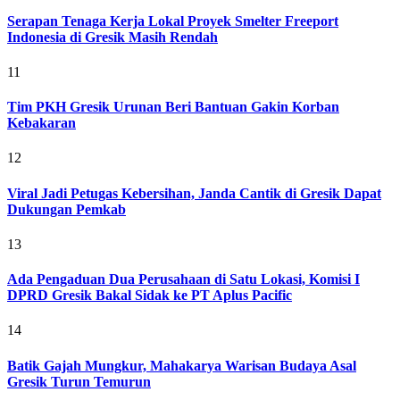
Serapan Tenaga Kerja Lokal Proyek Smelter Freeport
Indonesia di Gresik Masih Rendah
11
Tim PKH Gresik Urunan Beri Bantuan Gakin Korban
Kebakaran
12
Viral Jadi Petugas Kebersihan, Janda Cantik di Gresik Dapat
Dukungan Pemkab
13
Ada Pengaduan Dua Perusahaan di Satu Lokasi, Komisi I
DPRD Gresik Bakal Sidak ke PT Aplus Pacific
14
Batik Gajah Mungkur, Mahakarya Warisan Budaya Asal
Gresik Turun Temurun