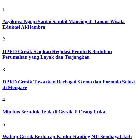
1
Asyiknya Ngopi Santai Sambil Mancing di Taman Wisata
Edukasi Al-Hambra
2
DPRD Gresik Siapkan Regulasi Penuhi Kebutuhan
Perumahan yang Layak dan Terjangkau
3
DPRD Gresik Tawarkan Berbagai Skema dan Formula Solusi
di Mengare
4
Minibus Seruduk Truk di Gresik, 8 Orang Luka
5
Wabup Gresik Berharap Kantor Ranting NU Sembayat Jadi