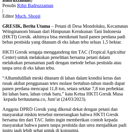
Badruzzaman
)
Penulis
Rifqi Badruzzaman
|
Editor
Much. Shopii
GRESIK, Berita Utama
– Petani di Desa Mondoluku, Kecamatan
Wringinanom binaan dari Himpunan Kerukunan Tani Indonesia
(HKTI) Gresik. akhirnya bisa menikmati hasil panen perdana padi
bebas pestisida yang ditanam di eks lahan tebu seluas 1,5 hektar.
HKTI Gresik sengaja menggandeng tim TAC (Tropical Agricultur
Center) untuk melakukan penelitian bersama petani dalam
melakukan penanaman padi dengan metode bebas pestisida atau
tanpa urea di eks lahan tebu.
“Alhamdulillah meski ditanam di lahan dalam kondisi keras dan
rusak akibat penggunaan tetes molase bertahun-tahun masih dapat
panen perdana mencapai 11,8 ton, setara sekitar 7,8 ton perhektar.
Ini lahan baru, lahan cetak baru,” kata Ketua HKTI Gresik Musa
kepada beritautama.co, Jum’at (24/03/2023).
Anggota DPRD Gresik yang dikenal dekat dengan petani dan
masyarakat miskin tersebut menerangkan bahwa HKTI Gresik
bersama tim dari TAC Jatim ingin memberikan contoh kepada
masyarakat bahwa panen tanpa pestisida dan urea menjadikan padi
justru jauh lebih sehat untuk di konsumsi.