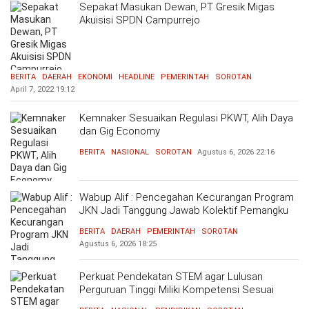
Sepakat Masukan Dewan, PT Gresik Migas
Akuisisi SPDN Campurrejo
BERITA
DAERAH
EKONOMI
HEADLINE
PEMERINTAH
SOROTAN
April 7, 2022
19:12
Kemnaker Sesuaikan Regulasi PKWT, Alih Daya
dan Gig Economy
BERITA
NASIONAL
SOROTAN
Agustus 6, 2026
22:16
Wabup Alif : Pencegahan Kecurangan Program
JKN Jadi Tanggung Jawab Kolektif Pemangku
Kepentingan
BERITA
DAERAH
PEMERINTAH
SOROTAN
Agustus 6, 2026
18:25
Perkuat Pendekatan STEM agar Lulusan
Perguruan Tinggi Miliki Kompetensi Sesuai
Kebutuhan Dunia Kerja