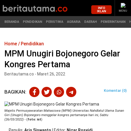
INFO
IKLAN
MENU
BERANDA
PENDIDIKAN
PERISTIWA
AGRARIA
DAERAH
PEMERINTAHAN
Home
Pendidikan
MASUK
MPM Unugiri Bojonegoro Gelar
Kongres Pertama
BERANDA
PENDIDIKAN
Beritautama.co - Maret 26, 2022
PERISTIWA
HUKUM
Komentar (0)
BAGIKAN:
AGRARIA
EKONOMI
DAERAH
OLAHRAGA
Majelis Permusyawaratan Mahasiswa (MPM) Universitas Nahdlatul Ulama Sunan
Giri (Unugiri) Bojonegoro menggelar kongres pertamanya hari ini, Sabtu
(26/03/2022)
- (
foto: ist
)
PEMERINTAHAN
PENDIDIKAN
Penulis
Aris Siswanto
|
Editor
Nizar Rosyidi