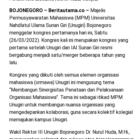
OPINI
HIBURAN
BOJONEGORO – Beritautama.co –
Majelis
Permusyawaratan Mahasiswa (MPM) Universitas
Nahdlatul Ulama Sunan Giri (Unugiri) Bojonegoro
BERITABARU.CO
KABARBARU.CO
SERIKATNEWS.COM
PEWARTANUSANTARA.COM
LANGGAR.CO
JOBNAS.COM
SURAU.CO
menggelar kongres pertamanya hari ini, Sabtu
(26/03/2022). Kongres kali ini merupakan kongres yang
pertama setelah Unugiri dan IAI Sunan Giri resmi
REDAKSI
TENTANG
KERJASAMA
PEDOMAN
KAMI
MEDIA
bergabung menjadi satu/merger beberapa tahun yang
CYBER
lalu.
Kongres yang diikuti oleh semua elemen organisasi
mahasiswa (ormawa) Unugiri ini mengusung tema
“Membangun Sinergisitas Penataan dan Pelaksanaan
Organisasi Mahasiswa”. Tema ini sebagai itikad MPM
Unugiri untuk membangun nuansa organisasi yang
mengedepankan kolaborasi, guna secara kolektif kolegial
memajukan kampus Unugiri.
Wakil Rektor III Unugiri Bojonegoro Dr. Nurul Huda, M.Hi.,