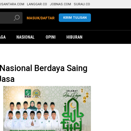
USANTARA.COM
LANGGAR.CO
JOBNAS.COM
SURAU.CO
KIRIM TULISAN
MASUK/DAFTAR
AGA
NASIONAL
OPINI
HIBURAN
Nasional Berdaya Saing
Jasa
da
mitmen
FI
kontribusi
ngun