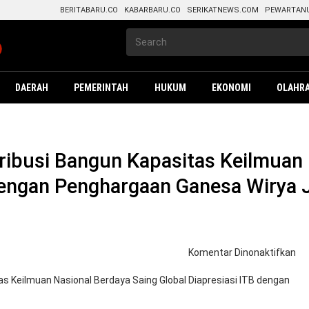
BERITABARU.CO
KABARBARU.CO
SERIKATNEWS.COM
PEWARTAN
DAERAH
PEMERINTAH
HUKUM
EKONOMI
OLAHR
ibusi Bangun Kapasitas Keilmuan 
 dengan Penghargaan Ganesa Wirya 
pa
Komentar Dinonaktifkan
Ko
PT
Ber
Ba