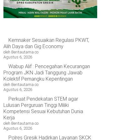
pasitas
ilmuan
sional
rdaya
ing
bal
presiasi
Kemnaker Sesuaikan Regulasi PKWT,
B
Alih Daya dan Gig Economy
ngan
oleh Beritautama.co
nghargaan
Agustus 6, 2026
nesa
rya
Wabup Alif : Pencegahan Kecurangan
sa
Program JKN Jadi Tanggung Jawab
Kolektif Pemangku Kepentingan
oleh Beritautama.co
Agustus 6, 2026
Perkuat Pendekatan STEM agar
Lulusan Perguruan Tinggi Miliki
Kompetensi Sesuai Kebutuhan Dunia
Kerja
oleh Beritautama.co
Agustus 6, 2026
Polres Gresik Hadirkan Layanan SKCK