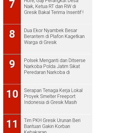
Hore, Gaji Perangkat Desa
7
Naik, Ketua RT dan RW di
Gresik Bakal Terima Insentif !
Dua Ekor Nyambek Besar
8
Berantem di Plafon Kagetkan
Warga di Gresik
Polsek Menganti dan Ditserse
9
Narkoba Polda Jatim Sikat
Peredaran Narkoba di
Menganti
Serapan Tenaga Kerja Lokal
10
Proyek Smelter Freeport
Indonesia di Gresik Masih
Rendah
Tim PKH Gresik Urunan Beri
11
Bantuan Gakin Korban
Kebakaran