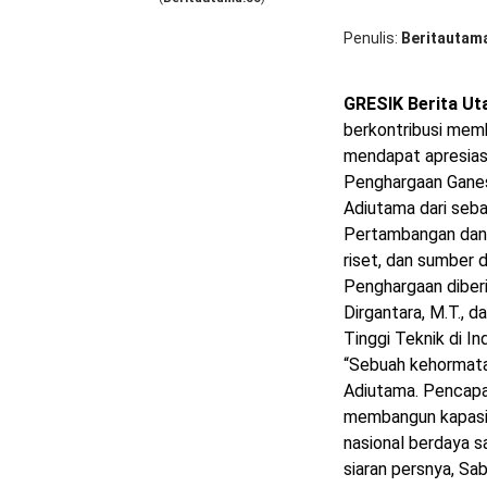
Penulis
Beritautam
GRESIK Berita U
berkontribusi memb
mendapat apresias
Penghargaan Gane
Adiutama dari seba
Pertambangan dan
riset, dan sumber 
Penghargaan diberi
Dirgantara, M.T., 
Tinggi Teknik di I
“Sebuah kehormata
Adiutama. Pencapa
membangun kapasi
nasional berdaya s
siaran persnya, Sa