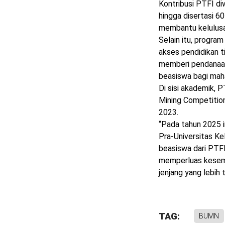
Kontribusi PTFI di
hingga disertasi 6
membantu kelulusan
Selain itu, progr
akses pendidikan t
memberi pendanaan
beasiswa bagi mah
Di sisi akademik, 
Mining Competition
2023.
“Pada tahun 2025 i
Pra-Universitas Ke
beasiswa dari PTF
memperluas kesemp
jenjang yang lebih 
TAG:
BUMN