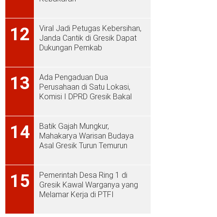
Viral Jadi Petugas Kebersihan,
12
Janda Cantik di Gresik Dapat
Dukungan Pemkab
Ada Pengaduan Dua
13
Perusahaan di Satu Lokasi,
Komisi I DPRD Gresik Bakal
Sidak ke PT Aplus Pacific
Batik Gajah Mungkur,
14
Mahakarya Warisan Budaya
Asal Gresik Turun Temurun
Pemerintah Desa Ring 1 di
15
Gresik Kawal Warganya yang
Melamar Kerja di PTFI