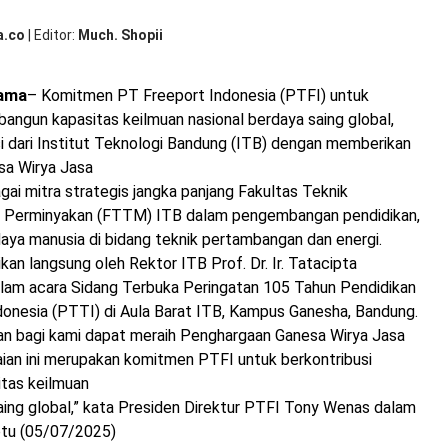
Ka
Ke
a.co
|
Editor
Much. Shopii
Na
Be
Sa
tama
– Komitmen PT Freeport Indonesia (PTFI) untuk
Glo
Dia
angun kapasitas keilmuan nasional berdaya saing global,
IT
i dari Institut Teknologi Bandung (ITB) dengan memberikan
de
sa Wirya Jasa
Pe
Ga
gai mitra strategis jangka panjang Fakultas Teknik
Wi
 Perminyakan (FTTM) ITB dalam pengembangan pendidikan,
Ja
daya manusia di bidang teknik pertambangan dan energi.
kan langsung oleh Rektor ITB Prof. Dr. Ir. Tatacipta
dalam acara Sidang Terbuka Peringatan 105 Tahun Pendidikan
ndonesia (PTTI) di Aula Barat ITB, Kampus Ganesha, Bandung.
n bagi kami dapat meraih Penghargaan Ganesa Wirya Jasa
ian ini merupakan komitmen PTFI untuk berkontribusi
tas keilmuan
aing global,” kata Presiden Direktur PTFI Tony Wenas dalam
btu (05/07/2025)