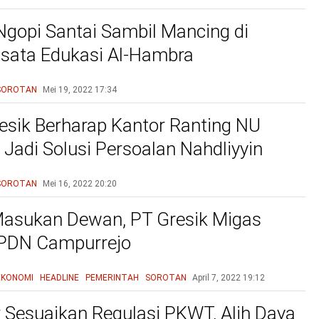
Ngopi Santai Sambil Mancing di
sata Edukasi Al-Hambra
SOROTAN
Mei 19, 2022
17:34
sik Berharap Kantor Ranting NU
Jadi Solusi Persoalan Nahdliyyin
SOROTAN
Mei 16, 2022
20:20
asukan Dewan, PT Gresik Migas
SPDN Campurrejo
EKONOMI
HEADLINE
PEMERINTAH
SOROTAN
April 7, 2022
19:12
Sesuaikan Regulasi PKWT, Alih Daya