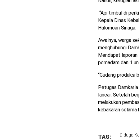
Nanun, kerugian ak
“Api timbul di perk
Kepala Dinas Keba
Halomoan Sinaga.
Awalnya, warga se
menghubungi Damk
Mendapat laporan 
pemadam dan 1 unit
“Gudang produksi b
Petugas Damkarla 
lancar. Setelah be
melakukan pembasa
kebakaran selama bu
Diduga Kon
TAG: