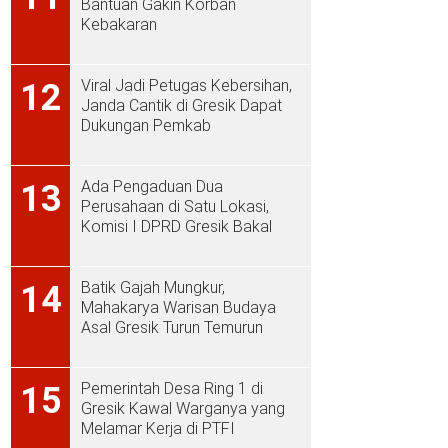
Bantuan Gakin Korban
Kebakaran
Viral Jadi Petugas Kebersihan,
12
Janda Cantik di Gresik Dapat
Dukungan Pemkab
Ada Pengaduan Dua
13
Perusahaan di Satu Lokasi,
Komisi I DPRD Gresik Bakal
Sidak ke PT Aplus Pacific
Batik Gajah Mungkur,
14
Mahakarya Warisan Budaya
Asal Gresik Turun Temurun
Pemerintah Desa Ring 1 di
15
Gresik Kawal Warganya yang
Melamar Kerja di PTFI