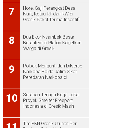
Hore, Gaji Perangkat Desa
7
Naik, Ketua RT dan RW di
Gresik Bakal Terima Insentif !
Dua Ekor Nyambek Besar
8
Berantem di Plafon Kagetkan
Warga di Gresik
Polsek Menganti dan Ditserse
9
Narkoba Polda Jatim Sikat
Peredaran Narkoba di
Menganti
Serapan Tenaga Kerja Lokal
10
Proyek Smelter Freeport
Indonesia di Gresik Masih
Rendah
Tim PKH Gresik Urunan Beri
11