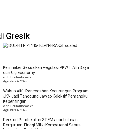
di Gresik
da
Kemnaker Sesuaikan Regulasi PKWT, Alih Daya
duga
dan Gig Economy
nsleting
oleh Beritautama.co
trik,
Agustus 6, 2026
dang
rik
Wabup Alif : Pencegahan Kecurangan Program
stik
JKN Jadi Tanggung Jawab Kolektif Pemangku
rbakar
Kepentingan
oleh Beritautama.co
sik
Agustus 6, 2026
Perkuat Pendekatan STEM agar Lulusan
Perguruan Tinggi Miliki Kompetensi Sesuai