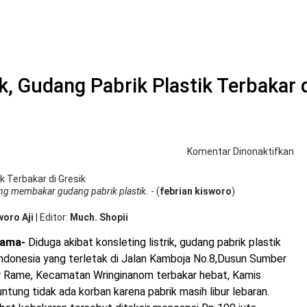
k, Gudang Pabrik Plastik Terbakar 
pa
Komentar Dinonaktifkan
Di
Ko
Lis
g membakar gudang pabrik plastik.
- (
febrian kisworo
)
Gu
Pab
woro Aji
|
Editor
Much. Shopii
Pla
Te
tama-
Diduga akibat konsleting listrik, gudang pabrik plastik
di
Indonesia yang terletak di Jalan Kamboja No.8,Dusun Sumber
Gre
r Rame, Kecamatan Wringinanom terbakar hebat, Kamis
ntung tidak ada korban karena pabrik masih libur lebaran.