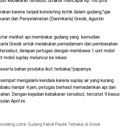
ibat kebakaran tersebut ditaksir mencapai Rp 100 juta.
irakan karena terjadi konsleting listrik dalam gudang,”ujar
karan dan Penyelamatan (Danmkarla) Gresik, Agustin
kitar melihat api membakar gudang yang kemudian
arla Gresik untuk melakukan pemadamam dan pembasahan.
tersebut, delapan petugas dengan membawa 1 unit mobil
 mobil suplay meluncur ke lokasi.
eserta bahan produksi ikut terbakar,”paparnya.
sempat mengalami kendala karena suplay air yang kurang
rjibaku hampir 4 jam, petugas berhasil memadamkan api dan
han. Dengan kejadian kebakaran tersebut, tercatat 9 kasus
lan April ini.
sleting Listrik
Gudang Pabrik Plastik Terbakar di Gresik