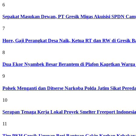
6
Sepakat Masukan Dewan, PT Gresik Migas Akuisisi SPDN Cam
7
Hore, Gaji Perangkat Desa Naik, Ketua RT dan RW di Gresik Bak
8
Dua Ekor Nyambek Besar Berantem di Plafon Kagetkan Warga 
9
Polsek Menganti dan Ditserse Narkoba Polda Jatim Sikat Pere
10
Serapan Tenaga Kerja Lokal Proyek Smelter Freeport Indonesi
11
Tim PKH Gresik Urunan Beri Bantuan Gakin Korban Kebakar