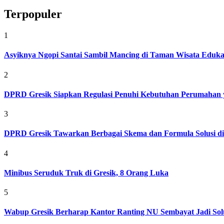
Terpopuler
1
Asyiknya Ngopi Santai Sambil Mancing di Taman Wisata Eduk
2
DPRD Gresik Siapkan Regulasi Penuhi Kebutuhan Perumahan 
3
DPRD Gresik Tawarkan Berbagai Skema dan Formula Solusi d
4
Minibus Seruduk Truk di Gresik, 8 Orang Luka
5
Wabup Gresik Berharap Kantor Ranting NU Sembayat Jadi Solu