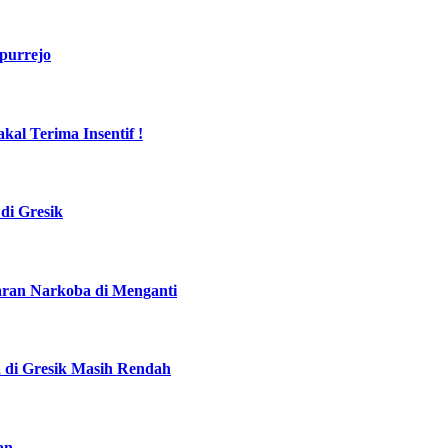
purrejo
al Terima Insentif !
di Gresik
daran Narkoba di Menganti
a di Gresik Masih Rendah
an