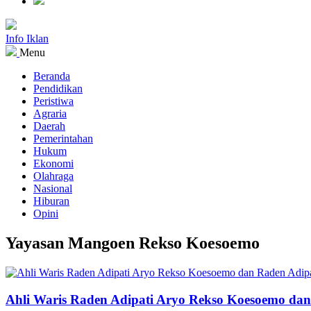
Info Iklan
Menu
Beranda
Pendidikan
Peristiwa
Agraria
Daerah
Pemerintahan
Hukum
Ekonomi
Olahraga
Nasional
Hiburan
Opini
Yayasan Mangoen Rekso Koesoemo
Ahli Waris Raden Adipati Aryo Rekso Koesoemo da