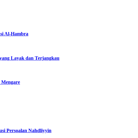
asi Al-Hambra
yang Layak dan Terjangkau
i Mengare
si Persoalan Nahdliyyin