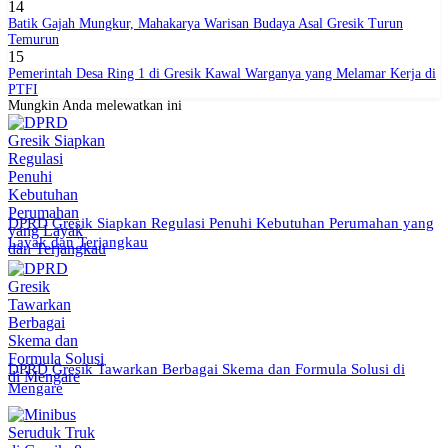
14
Batik Gajah Mungkur, Mahakarya Warisan Budaya Asal Gresik Turun
Temurun
15
Pemerintah Desa Ring 1 di Gresik Kawal Warganya yang Melamar Kerja di
PTFI
Mungkin Anda melewatkan ini
DPRD Gresik Siapkan Regulasi Penuhi Kebutuhan Perumahan yang
Layak dan Terjangkau
DPRD Gresik Tawarkan Berbagai Skema dan Formula Solusi di
Mengare