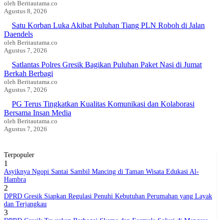
oleh Beritautama.co
Agustus 8, 2026
Satu Korban Luka Akibat Puluhan Tiang PLN Roboh di Jalan
BERITABARU.CO
KABARBARU.CO
SERIKATNEWS.COM
PEWARTANUSANTARA.COM
LANGGAR.CO
JOBNAS.COM
SURAU.CO
Daendels
oleh Beritautama.co
Agustus 7, 2026
Satlantas Polres Gresik Bagikan Puluhan Paket Nasi di Jumat
REDAKSI
TENTANG
KERJASAMA
PEDOMAN
KAMI
MEDIA
Berkah Berbagi
CYBER
oleh Beritautama.co
Agustus 7, 2026
PG Terus Tingkatkan Kualitas Komunikasi dan Kolaborasi
Bersama Insan Media
oleh Beritautama.co
Agustus 7, 2026
Terpopuler
1
Asyiknya Ngopi Santai Sambil Mancing di Taman Wisata Edukasi Al-
Hambra
2
DPRD Gresik Siapkan Regulasi Penuhi Kebutuhan Perumahan yang Layak
dan Terjangkau
3