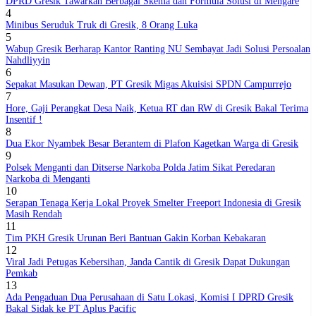
DPRD Gresik Tawarkan Berbagai Skema dan Formula Solusi di Mengare
4
Minibus Seruduk Truk di Gresik, 8 Orang Luka
5
Wabup Gresik Berharap Kantor Ranting NU Sembayat Jadi Solusi Persoalan
Nahdliyyin
6
Sepakat Masukan Dewan, PT Gresik Migas Akuisisi SPDN Campurrejo
7
Hore, Gaji Perangkat Desa Naik, Ketua RT dan RW di Gresik Bakal Terima
Insentif !
8
Dua Ekor Nyambek Besar Berantem di Plafon Kagetkan Warga di Gresik
9
Polsek Menganti dan Ditserse Narkoba Polda Jatim Sikat Peredaran
Narkoba di Menganti
10
Serapan Tenaga Kerja Lokal Proyek Smelter Freeport Indonesia di Gresik
Masih Rendah
11
Tim PKH Gresik Urunan Beri Bantuan Gakin Korban Kebakaran
12
Viral Jadi Petugas Kebersihan, Janda Cantik di Gresik Dapat Dukungan
Pemkab
13
Ada Pengaduan Dua Perusahaan di Satu Lokasi, Komisi I DPRD Gresik
Bakal Sidak ke PT Aplus Pacific