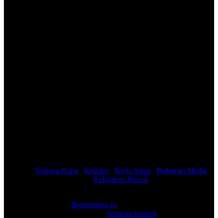
Tentang Kami
Redaksi
Kerja Sama
Pedoman Media
Kebijakan Privasi
Copyright 2026
Beritautama.co
. PT Berita Utama Abadi -
Development :
Semesta Inotech
.