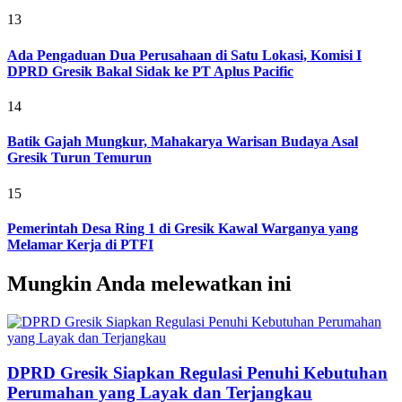
13
Ada Pengaduan Dua Perusahaan di Satu Lokasi, Komisi I
DPRD Gresik Bakal Sidak ke PT Aplus Pacific
14
Batik Gajah Mungkur, Mahakarya Warisan Budaya Asal
Gresik Turun Temurun
15
Pemerintah Desa Ring 1 di Gresik Kawal Warganya yang
Melamar Kerja di PTFI
Mungkin Anda melewatkan ini
DPRD Gresik Siapkan Regulasi Penuhi Kebutuhan
Perumahan yang Layak dan Terjangkau