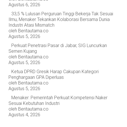
OPINI
HIBURAN
Agustus 6, 2026
33,5 % Lulusan Perguruan Tinggi Bekerja Tak Sesuai
Ilmu, Menaker Tekankan Kolaborasi Bersama Dunia
BERITABARU.CO
KABARBARU.CO
SERIKATNEWS.COM
PEWARTANUSANTARA.COM
LANGGAR.CO
JOBNAS.COM
SURAU.CO
Industri Atasi Mismatch
oleh Beritautama.co
Agustus 5, 2026
REDAKSI
TENTANG
KERJASAMA
PEDOMAN
Perkuat Penetrasi Pasar di Jabar, SIG Luncurkan
KAMI
MEDIA
Semen Kujang
CYBER
oleh Beritautama.co
Agustus 5, 2026
Ketua DPRD Gresik Harap Cakupan Kategori
Penghargaan GPA Diperluas
oleh Beritautama.co
Agustus 5, 2026
Menaker: Pemerintah Perkuat Kompetensi Naker
Sesuai Kebutuhan Industri
oleh Beritautama.co
Agustus 4, 2026