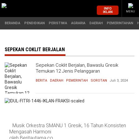
INFO
IKLAN
MENU
BERANDA
PENDIDIKAN
PERISTIWA
AGRARIA
DAERAH
PEMERINTAHAN
MASUK
SEPEKAN COKLIT BERJALAN
Sepekan Coklit Berjalan, Bawaslu Gresik
BERANDA
PENDIDIKAN
Temukan 12 Jenis Pelanggaran
BERITA
DAERAH
PEMERINTAH
SOROTAN
Juli 3, 2024
PERISTIWA
HUKUM
AGRARIA
EKONOMI
DAERAH
OLAHRAGA
Musik Orkestra SMANU 1 Gresik, 16 Tahun Konsisten
PEMERINTAHAN
PENDIDIKAN
Mengasah Harmoni
oleh Beritautama.co