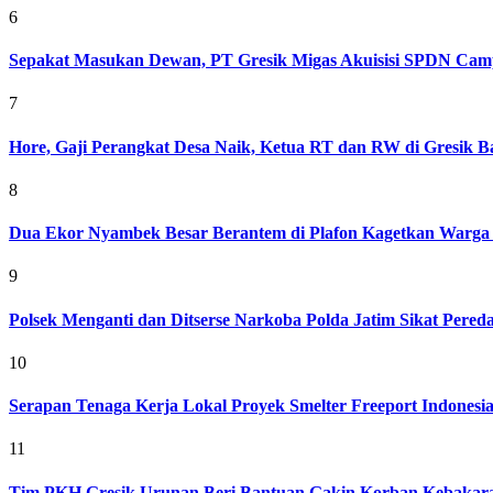
6
Sepakat Masukan Dewan, PT Gresik Migas Akuisisi SPDN Cam
7
Hore, Gaji Perangkat Desa Naik, Ketua RT dan RW di Gresik Bak
8
Dua Ekor Nyambek Besar Berantem di Plafon Kagetkan Warga 
9
Polsek Menganti dan Ditserse Narkoba Polda Jatim Sikat Pere
10
Serapan Tenaga Kerja Lokal Proyek Smelter Freeport Indonesi
11
Tim PKH Gresik Urunan Beri Bantuan Gakin Korban Kebakar