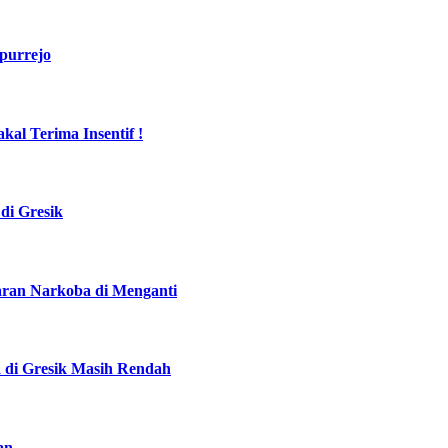
purrejo
al Terima Insentif !
di Gresik
daran Narkoba di Menganti
a di Gresik Masih Rendah
an