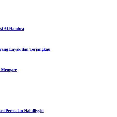
asi Al-Hambra
yang Layak dan Terjangkau
i Mengare
si Persoalan Nahdliyyin