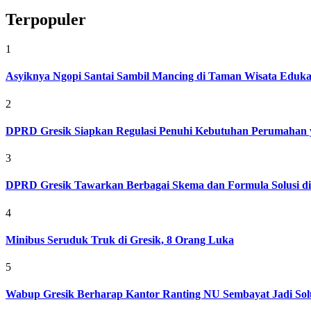
Terpopuler
1
Asyiknya Ngopi Santai Sambil Mancing di Taman Wisata Eduk
2
DPRD Gresik Siapkan Regulasi Penuhi Kebutuhan Perumahan 
3
DPRD Gresik Tawarkan Berbagai Skema dan Formula Solusi d
4
Minibus Seruduk Truk di Gresik, 8 Orang Luka
5
Wabup Gresik Berharap Kantor Ranting NU Sembayat Jadi Solu