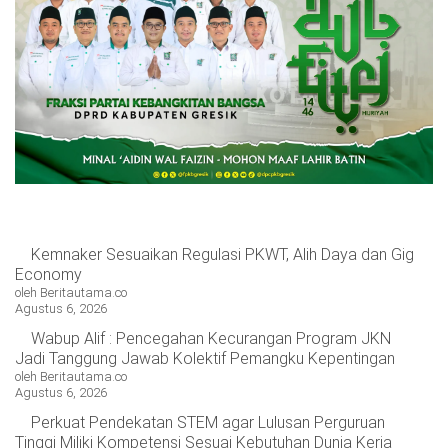
OPINI
HIBURAN
BERITABARU.CO
KABARBARU.CO
SERIKATNEWS.COM
PEWARTANUSANTARA.COM
LANGGAR.CO
JOBNAS.COM
SURAU.CO
REDAKSI
TENTANG
KERJASAMA
PEDOMAN
KAMI
MEDIA
CYBER
Kemnaker Sesuaikan Regulasi PKWT, Alih Daya dan Gig
Economy
oleh Beritautama.co
Agustus 6, 2026
Wabup Alif : Pencegahan Kecurangan Program JKN
Jadi Tanggung Jawab Kolektif Pemangku Kepentingan
oleh Beritautama.co
Agustus 6, 2026
Perkuat Pendekatan STEM agar Lulusan Perguruan
Tinggi Miliki Kompetensi Sesuai Kebutuhan Dunia Kerja