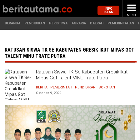
INFO
IKLAN
MENU
BERANDA
PENDIDIKAN
PERISTIWA
AGRARIA
DAERAH
PEMERINTAHAN
MASUK
RATUSAN SISWA TK SE-KABUPATEN GRESIK IKUT MIPAS GOT
TALENT MINU TRATE PUTRA
BERANDA
PENDIDIKAN
Ratusan Siswa TK Se-Kabupaten Gresik Ikut
Mipas Got Talent MINU Trate Putra
PERISTIWA
HUKUM
BERITA
PEMERINTAH
PENDIDIKAN
SOROTAN
Oktober 9, 2022
AGRARIA
EKONOMI
DAERAH
OLAHRAGA
PEMERINTAHAN
PENDIDIKAN