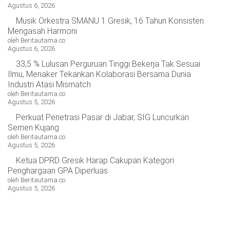
Agustus 6, 2026
OPINI
HIBURAN
Musik Orkestra SMANU 1 Gresik, 16 Tahun Konsisten
Mengasah Harmoni
oleh Beritautama.co
BERITABARU.CO
KABARBARU.CO
SERIKATNEWS.COM
PEWARTANUSANTARA.COM
LANGGAR.CO
JOBNAS.COM
SURAU.CO
Agustus 6, 2026
33,5 % Lulusan Perguruan Tinggi Bekerja Tak Sesuai
Ilmu, Menaker Tekankan Kolaborasi Bersama Dunia
REDAKSI
TENTANG
KERJASAMA
PEDOMAN
Industri Atasi Mismatch
KAMI
MEDIA
oleh Beritautama.co
CYBER
Agustus 5, 2026
Perkuat Penetrasi Pasar di Jabar, SIG Luncurkan
Semen Kujang
oleh Beritautama.co
Agustus 5, 2026
Ketua DPRD Gresik Harap Cakupan Kategori
Penghargaan GPA Diperluas
oleh Beritautama.co
Agustus 5, 2026