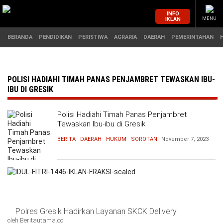
INFO
IKLAN
MENU
BERANDA
PENDIDIKAN
PERISTIWA
AGRARIA
DAERAH
PEMERINTAHAN
MASUK
POLISI HADIAHI TIMAH PANAS PENJAMBRET TEWASKAN IBU-
IBU DI GRESIK
BERANDA
PENDIDIKAN
Polisi Hadiahi Timah Panas Penjambret
Tewaskan Ibu-ibu di Gresik
PERISTIWA
HUKUM
BERITA
DAERAH
HUKUM
SOROTAN
November 7, 2023
AGRARIA
EKONOMI
DAERAH
OLAHRAGA
PEMERINTAHAN
PENDIDIKAN
Polres Gresik Hadirkan Layanan SKCK Delivery
oleh Beritautama.co