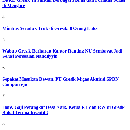
DPRD Gresik Tawarkan Berbagai Skema dan Formula Solusi
di Mengare
4
Minibus Seruduk Truk di Gresik, 8 Orang Luka
5
Wabup Gresik Berharap Kantor Ranting NU Sembayat Jadi
Solusi Persoalan Nahdliyyin
6
Sepakat Masukan Dewan, PT Gresik Migas Akuisisi SPDN
Campurrejo
7
Hore, Gaji Perangkat Desa Naik, Ketua RT dan RW di Gresik
Bakal Terima Insentif !
8