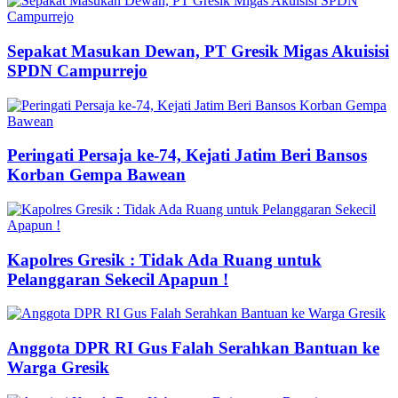
Sepakat Masukan Dewan, PT Gresik Migas Akuisisi
SPDN Campurrejo
Peringati Persaja ke-74, Kejati Jatim Beri Bansos
Korban Gempa Bawean
Kapolres Gresik : Tidak Ada Ruang untuk
Pelanggaran Sekecil Apapun !
Anggota DPR RI Gus Falah Serahkan Bantuan ke
Warga Gresik