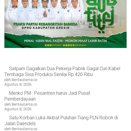
OPINI
HIBURAN
BERITABARU.CO
KABARBARU.CO
SERIKATNEWS.COM
PEWARTANUSANTARA.COM
LANGGAR.CO
JOBNAS.COM
SURAU.CO
REDAKSI
TENTANG
KERJASAMA
PEDOMAN
KAMI
MEDIA
CYBER
Satpam Gagalkan Dua Pekerja Pabrik Gagal Curi Kabel
Tembaga Sisa Produksi Senilai Rp 420 Ribu
oleh Beritautama.co
Agustus 8, 2026
Menko PM : Pesantren harus Jadi Pusat
Pemberdayaan
oleh Beritautama.co
Agustus 8, 2026
Satu Korban Luka Akibat Puluhan Tiang PLN Roboh di
Jalan Daendels
oleh Beritautama.co