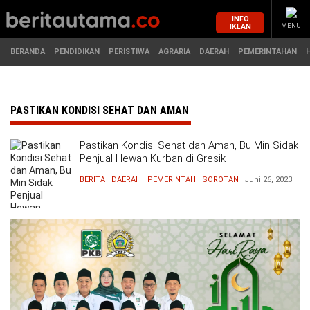
INFO
IKLAN
MENU
BERANDA
PENDIDIKAN
PERISTIWA
AGRARIA
DAERAH
PEMERINTAHAN
MASUK
PASTIKAN KONDISI SEHAT DAN AMAN
Pastikan Kondisi Sehat dan Aman, Bu Min Sidak
BERANDA
PENDIDIKAN
Penjual Hewan Kurban di Gresik
BERITA
DAERAH
PEMERINTAH
SOROTAN
Juni 26, 2023
PERISTIWA
HUKUM
AGRARIA
EKONOMI
DAERAH
OLAHRAGA
PEMERINTAHAN
PENDIDIKAN