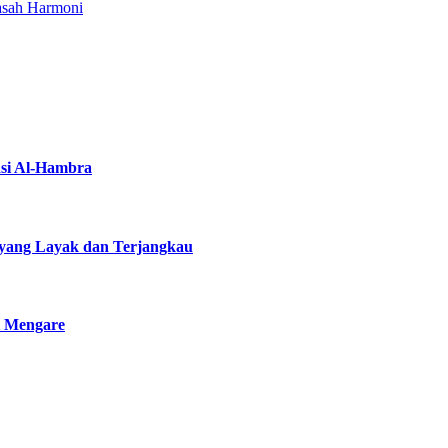
asah Harmoni
asi Al-Hambra
yang Layak dan Terjangkau
i Mengare