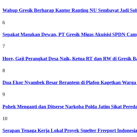
Wabup Gresik Berharap Kantor Ranting NU Sembayat Jadi Solu
6
Sepakat Masukan Dewan, PT Gresik Migas Akuisisi SPDN Cam
7
Hore, Gaji Perangkat Desa Naik, Ketua RT dan RW di Gresik Bak
8
Dua Ekor Nyambek Besar Berantem di Plafon Kagetkan Warga 
9
Polsek Menganti dan Ditserse Narkoba Polda Jatim Sikat Pere
10
Serapan Tenaga Kerja Lokal Proyek Smelter Freeport Indonesi