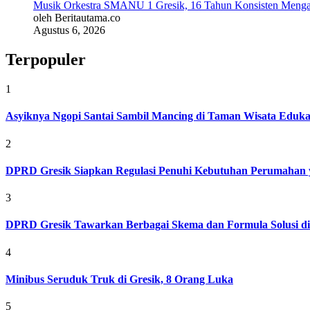
Musik Orkestra SMANU 1 Gresik, 16 Tahun Konsisten Meng
oleh Beritautama.co
Agustus 6, 2026
Terpopuler
1
Asyiknya Ngopi Santai Sambil Mancing di Taman Wisata Eduk
2
DPRD Gresik Siapkan Regulasi Penuhi Kebutuhan Perumahan 
3
DPRD Gresik Tawarkan Berbagai Skema dan Formula Solusi d
4
Minibus Seruduk Truk di Gresik, 8 Orang Luka
5