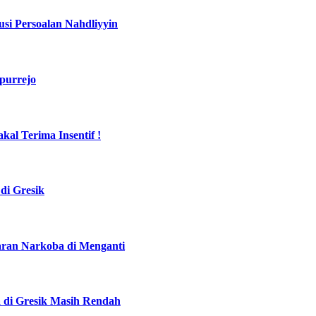
si Persoalan Nahdliyyin
purrejo
al Terima Insentif !
di Gresik
daran Narkoba di Menganti
a di Gresik Masih Rendah