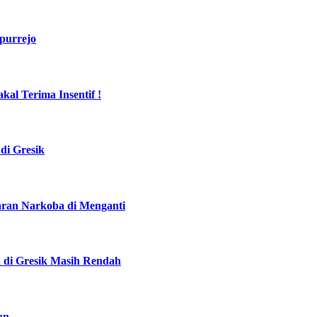
purrejo
al Terima Insentif !
di Gresik
daran Narkoba di Menganti
a di Gresik Masih Rendah
an