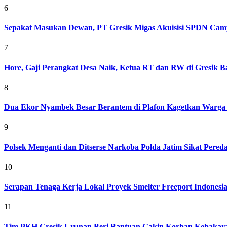
6
Sepakat Masukan Dewan, PT Gresik Migas Akuisisi SPDN Cam
7
Hore, Gaji Perangkat Desa Naik, Ketua RT dan RW di Gresik Bak
8
Dua Ekor Nyambek Besar Berantem di Plafon Kagetkan Warga 
9
Polsek Menganti dan Ditserse Narkoba Polda Jatim Sikat Pere
10
Serapan Tenaga Kerja Lokal Proyek Smelter Freeport Indonesi
11
Tim PKH Gresik Urunan Beri Bantuan Gakin Korban Kebakar