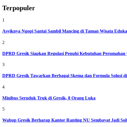
Terpopuler
1
Asyiknya Ngopi Santai Sambil Mancing di Taman Wisata Eduk
2
DPRD Gresik Siapkan Regulasi Penuhi Kebutuhan Perumahan 
3
DPRD Gresik Tawarkan Berbagai Skema dan Formula Solusi d
4
Minibus Seruduk Truk di Gresik, 8 Orang Luka
5
Wabup Gresik Berharap Kantor Ranting NU Sembayat Jadi Solu