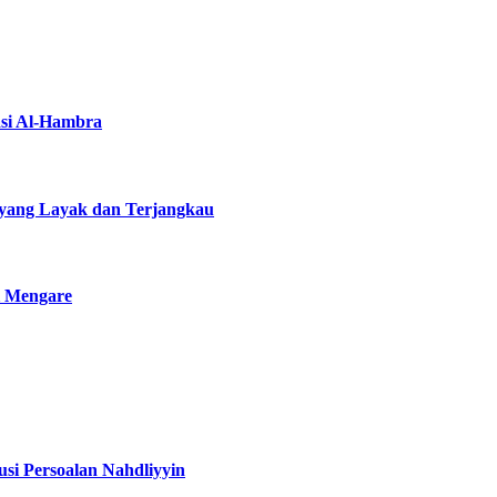
asi Al-Hambra
yang Layak dan Terjangkau
i Mengare
si Persoalan Nahdliyyin