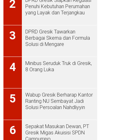
DPRD Gresik Siapkan Regulasi
2
Penuhi Kebutuhan Perumahan
yang Layak dan Terjangkau
DPRD Gresik Tawarkan
3
Berbagai Skema dan Formula
Solusi di Mengare
Minibus Seruduk Truk di Gresik,
4
8 Orang Luka
Wabup Gresik Berharap Kantor
5
Ranting NU Sembayat Jadi
Solusi Persoalan Nahdliyyin
Sepakat Masukan Dewan, PT
6
Gresik Migas Akuisisi SPDN
Campurrejo