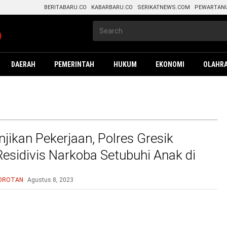
BERITABARU.CO
KABARBARU.CO
SERIKATNEWS.COM
PEWARTAN
DAERAH
PEMERINTAH
HUKUM
EKONOMI
OLAHR
jikan Pekerjaan, Polres Gresik
esidivis Narkoba Setubuhi Anak di
mur
OROTAN
Agustus 8, 2023