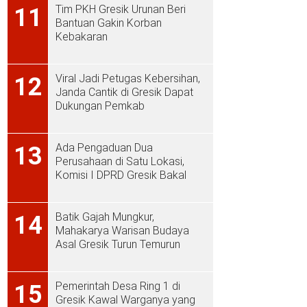
Tim PKH Gresik Urunan Beri
11
Bantuan Gakin Korban
Kebakaran
Viral Jadi Petugas Kebersihan,
12
Janda Cantik di Gresik Dapat
Dukungan Pemkab
Ada Pengaduan Dua
13
Perusahaan di Satu Lokasi,
Komisi I DPRD Gresik Bakal
Sidak ke PT Aplus Pacific
Batik Gajah Mungkur,
14
Mahakarya Warisan Budaya
Asal Gresik Turun Temurun
Pemerintah Desa Ring 1 di
15
Gresik Kawal Warganya yang