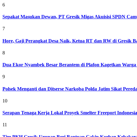
6
Sepakat Masukan Dewan, PT Gresik Migas Akuisisi SPDN Cam
7
Hore, Gaji Perangkat Desa Naik, Ketua RT dan RW di Gresik Bak
8
Dua Ekor Nyambek Besar Berantem di Plafon Kagetkan Warga 
9
Polsek Menganti dan Ditserse Narkoba Polda Jatim Sikat Pere
10
Serapan Tenaga Kerja Lokal Proyek Smelter Freeport Indonesi
11
Tim PKH Gresik Urunan Beri Bantuan Gakin Korban Kebakar