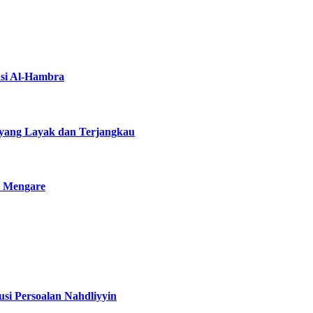
asi Al-Hambra
yang Layak dan Terjangkau
i Mengare
si Persoalan Nahdliyyin