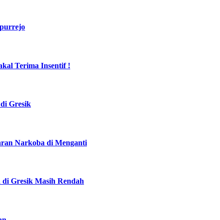
purrejo
al Terima Insentif !
di Gresik
daran Narkoba di Menganti
a di Gresik Masih Rendah
an