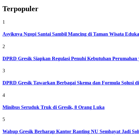
Terpopuler
1
Asyiknya Ngopi Santai Sambil Mancing di Taman Wisata Eduk
2
DPRD Gresik Siapkan Regulasi Penuhi Kebutuhan Perumahan 
3
DPRD Gresik Tawarkan Berbagai Skema dan Formula Solusi d
4
Minibus Seruduk Truk di Gresik, 8 Orang Luka
5
Wabup Gresik Berharap Kantor Ranting NU Sembayat Jadi Solu