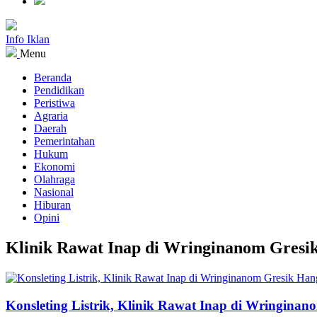
Info Iklan
Menu
Beranda
Pendidikan
Peristiwa
Agraria
Daerah
Pemerintahan
Hukum
Ekonomi
Olahraga
Nasional
Hiburan
Opini
Klinik Rawat Inap di Wringinanom Gresi
Konsleting Listrik, Klinik Rawat Inap di Wringina