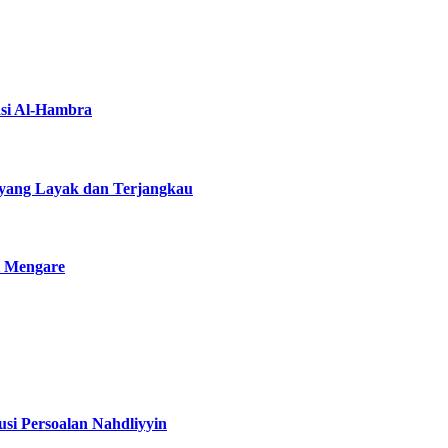
asi Al-Hambra
yang Layak dan Terjangkau
i Mengare
si Persoalan Nahdliyyin