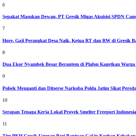
6
Sepakat Masukan Dewan, PT Gresik Migas Akuisisi SPDN Cam
7
Hore, Gaji Perangkat Desa Naik, Ketua RT dan RW di Gresik Bak
8
Dua Ekor Nyambek Besar Berantem di Plafon Kagetkan Warga 
9
Polsek Menganti dan Ditserse Narkoba Polda Jatim Sikat Pere
10
Serapan Tenaga Kerja Lokal Proyek Smelter Freeport Indonesi
11
Tim PKH Gresik Urunan Beri Bantuan Gakin Korban Kebakar