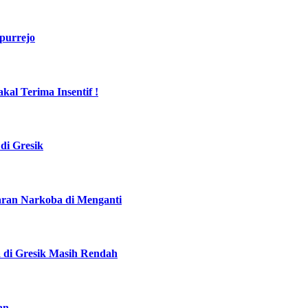
purrejo
al Terima Insentif !
di Gresik
daran Narkoba di Menganti
a di Gresik Masih Rendah
an