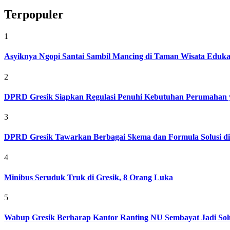
Terpopuler
1
Asyiknya Ngopi Santai Sambil Mancing di Taman Wisata Eduk
2
DPRD Gresik Siapkan Regulasi Penuhi Kebutuhan Perumahan 
3
DPRD Gresik Tawarkan Berbagai Skema dan Formula Solusi d
4
Minibus Seruduk Truk di Gresik, 8 Orang Luka
5
Wabup Gresik Berharap Kantor Ranting NU Sembayat Jadi Solu