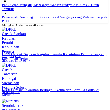
14
Batik Gajah Mungkur, Mahakarya Warisan Budaya Asal Gresik Turun
Temurun
15
Pemerintah Desa Ring 1 di Gresik Kawal Warganya yang Melamar Kerja di
PTFI
Mungkin Anda melewatkan ini
DPRD Gresik Siapkan Regulasi Penuhi Kebutuhan Perumahan yang
Layak dan Terjangkau
DPRD Gresik Tawarkan Berbagai Skema dan Formula Solusi di
Mengare