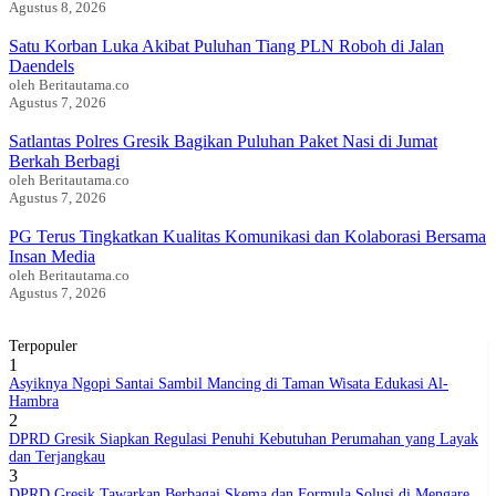
Agustus 8, 2026
Satu Korban Luka Akibat Puluhan Tiang PLN Roboh di Jalan
Daendels
BERITABARU.CO
KABARBARU.CO
SERIKATNEWS.COM
PEWARTANUSANTARA.COM
LANGGAR.CO
JOBNAS.COM
SURAU.CO
oleh Beritautama.co
Agustus 7, 2026
Satlantas Polres Gresik Bagikan Puluhan Paket Nasi di Jumat
REDAKSI
TENTANG
KERJASAMA
PEDOMAN
Berkah Berbagi
KAMI
MEDIA
oleh Beritautama.co
CYBER
Agustus 7, 2026
PG Terus Tingkatkan Kualitas Komunikasi dan Kolaborasi Bersama
Insan Media
oleh Beritautama.co
Agustus 7, 2026
Terpopuler
1
Asyiknya Ngopi Santai Sambil Mancing di Taman Wisata Edukasi Al-
Hambra
2
DPRD Gresik Siapkan Regulasi Penuhi Kebutuhan Perumahan yang Layak
dan Terjangkau
3
DPRD Gresik Tawarkan Berbagai Skema dan Formula Solusi di Mengare