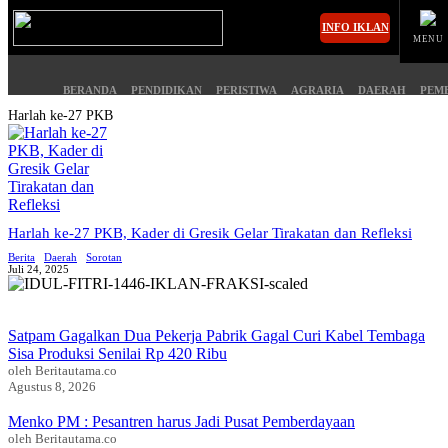
INFO IKLAN
MENU
BERANDA
PENDIDIKAN
PERISTIWA
AGRARIA
DAERAH
PEM
Harlah ke-27 PKB
MASUK
BERANDA
PENDIDIKAN
Harlah ke-27 PKB, Kader di Gresik Gelar Tirakatan dan Refleksi
Berita
Daerah
Sorotan
PERISTIWA
HUKUM
Juli 24, 2025
AGRARIA
EKONOMI
Satpam Gagalkan Dua Pekerja Pabrik Gagal Curi Kabel Tembaga
Sisa Produksi Senilai Rp 420 Ribu
DAERAH
OLAHRAGA
oleh Beritautama.co
Agustus 8, 2026
PEMERINTAHAN
PENDIDIKAN
Menko PM : Pesantren harus Jadi Pusat Pemberdayaan
oleh Beritautama.co
OPINI
HIBURAN