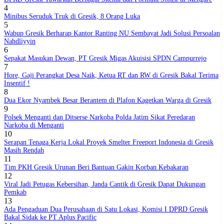
4
Minibus Seruduk Truk di Gresik, 8 Orang Luka
5
Wabup Gresik Berharap Kantor Ranting NU Sembayat Jadi Solusi Persoalan
Nahdliyyin
6
Sepakat Masukan Dewan, PT Gresik Migas Akuisisi SPDN Campurrejo
7
Hore, Gaji Perangkat Desa Naik, Ketua RT dan RW di Gresik Bakal Terima
Insentif !
8
Dua Ekor Nyambek Besar Berantem di Plafon Kagetkan Warga di Gresik
9
Polsek Menganti dan Ditserse Narkoba Polda Jatim Sikat Peredaran
Narkoba di Menganti
10
Serapan Tenaga Kerja Lokal Proyek Smelter Freeport Indonesia di Gresik
Masih Rendah
11
Tim PKH Gresik Urunan Beri Bantuan Gakin Korban Kebakaran
12
Viral Jadi Petugas Kebersihan, Janda Cantik di Gresik Dapat Dukungan
Pemkab
13
Ada Pengaduan Dua Perusahaan di Satu Lokasi, Komisi I DPRD Gresik
Bakal Sidak ke PT Aplus Pacific