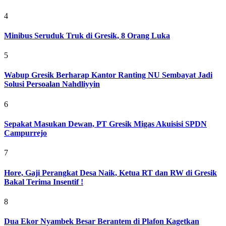
4
Minibus Seruduk Truk di Gresik, 8 Orang Luka
5
Wabup Gresik Berharap Kantor Ranting NU Sembayat Jadi
Solusi Persoalan Nahdliyyin
6
Sepakat Masukan Dewan, PT Gresik Migas Akuisisi SPDN
Campurrejo
7
Hore, Gaji Perangkat Desa Naik, Ketua RT dan RW di Gresik
Bakal Terima Insentif !
8
Dua Ekor Nyambek Besar Berantem di Plafon Kagetkan