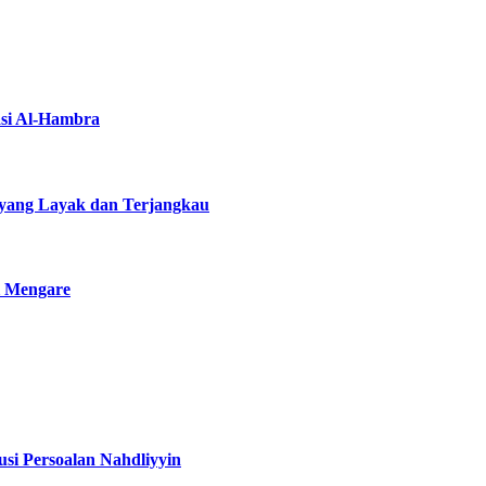
asi Al-Hambra
yang Layak dan Terjangkau
i Mengare
si Persoalan Nahdliyyin