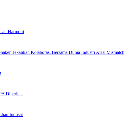
asah Harmoni
enaker Tekankan Kolaborasi Bersama Dunia Industri Atasi Mismatch
g
PA Diperluas
han Industri