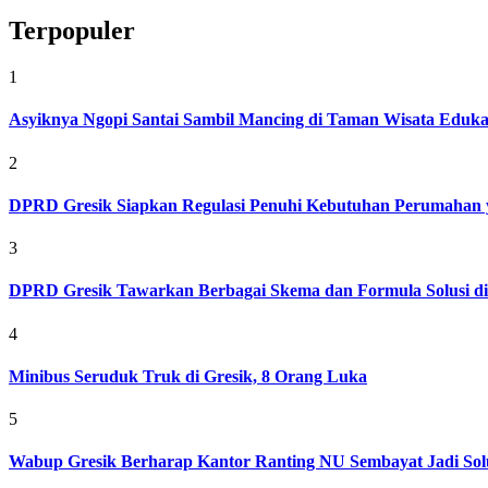
Terpopuler
1
Asyiknya Ngopi Santai Sambil Mancing di Taman Wisata Eduk
2
DPRD Gresik Siapkan Regulasi Penuhi Kebutuhan Perumahan 
3
DPRD Gresik Tawarkan Berbagai Skema dan Formula Solusi d
4
Minibus Seruduk Truk di Gresik, 8 Orang Luka
5
Wabup Gresik Berharap Kantor Ranting NU Sembayat Jadi Solu