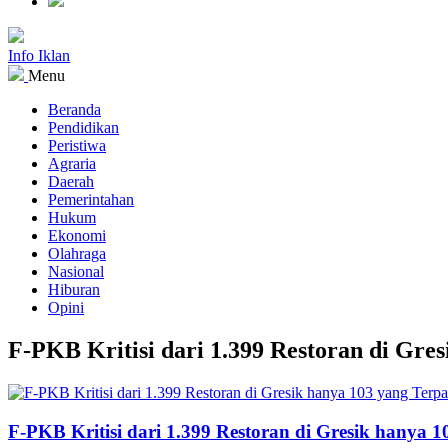
Info Iklan
Menu
Beranda
Pendidikan
Peristiwa
Agraria
Daerah
Pemerintahan
Hukum
Ekonomi
Olahraga
Nasional
Hiburan
Opini
F-PKB Kritisi dari 1.399 Restoran di Gre
F-PKB Kritisi dari 1.399 Restoran di Gresik hanya 