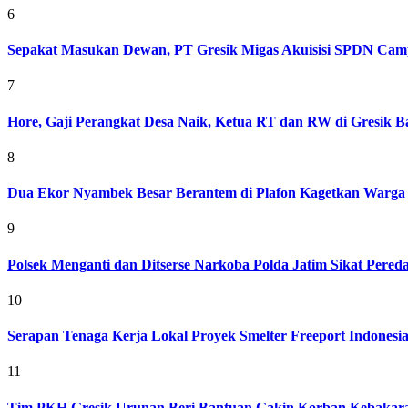
6
Sepakat Masukan Dewan, PT Gresik Migas Akuisisi SPDN Cam
7
Hore, Gaji Perangkat Desa Naik, Ketua RT dan RW di Gresik Bak
8
Dua Ekor Nyambek Besar Berantem di Plafon Kagetkan Warga 
9
Polsek Menganti dan Ditserse Narkoba Polda Jatim Sikat Pere
10
Serapan Tenaga Kerja Lokal Proyek Smelter Freeport Indonesi
11
Tim PKH Gresik Urunan Beri Bantuan Gakin Korban Kebakar