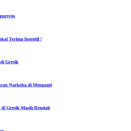
purrejo
al Terima Insentif !
di Gresik
daran Narkoba di Menganti
a di Gresik Masih Rendah
an