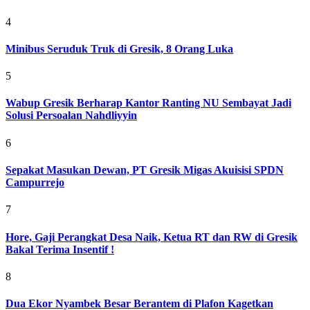
4
Minibus Seruduk Truk di Gresik, 8 Orang Luka
5
Wabup Gresik Berharap Kantor Ranting NU Sembayat Jadi
Solusi Persoalan Nahdliyyin
6
Sepakat Masukan Dewan, PT Gresik Migas Akuisisi SPDN
Campurrejo
7
Hore, Gaji Perangkat Desa Naik, Ketua RT dan RW di Gresik
Bakal Terima Insentif !
8
Dua Ekor Nyambek Besar Berantem di Plafon Kagetkan