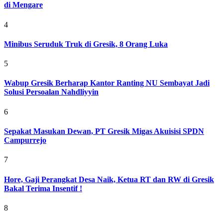
di Mengare
4
Minibus Seruduk Truk di Gresik, 8 Orang Luka
5
Wabup Gresik Berharap Kantor Ranting NU Sembayat Jadi
Solusi Persoalan Nahdliyyin
6
Sepakat Masukan Dewan, PT Gresik Migas Akuisisi SPDN
Campurrejo
7
Hore, Gaji Perangkat Desa Naik, Ketua RT dan RW di Gresik
Bakal Terima Insentif !
8