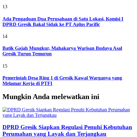
13
Ada Pengaduan Dua Perusahaan di Satu Lokasi, Komisi I
DPRD Gresik Bakal Sidak ke PT Aplus Pacific
14
Batik Gajah Mungkur, Mahakarya Warisan Budaya Asal
Gresik Turun Temurun
15
Pemerintah Desa Ring 1 di Gresik Kawal Warganya yang
Melamar Kerja di PTFI
Mungkin Anda melewatkan ini
DPRD Gresik Siapkan Regulasi Penuhi Kebutuhan
Perumahan yang Layak dan Terjangkau