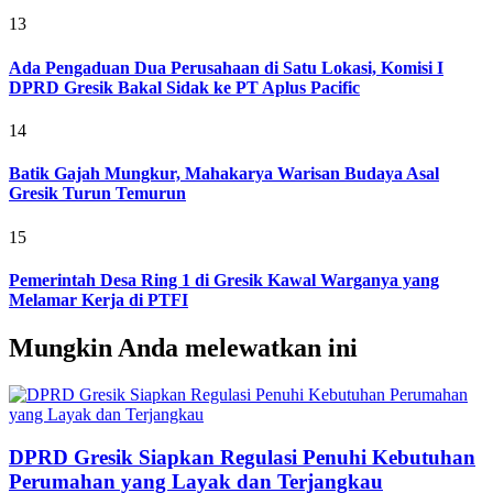
13
Ada Pengaduan Dua Perusahaan di Satu Lokasi, Komisi I
DPRD Gresik Bakal Sidak ke PT Aplus Pacific
14
Batik Gajah Mungkur, Mahakarya Warisan Budaya Asal
Gresik Turun Temurun
15
Pemerintah Desa Ring 1 di Gresik Kawal Warganya yang
Melamar Kerja di PTFI
Mungkin Anda melewatkan ini
DPRD Gresik Siapkan Regulasi Penuhi Kebutuhan
Perumahan yang Layak dan Terjangkau