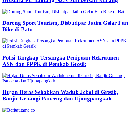
Grestara FC Tantang NZR Sumbersari Malang
Dorong Sport Tourism, Disbudpar Jatim Gelar Fun
Bike di Batu
Polisi Tangkap Tersangka Penipuan Rekrutmen
ASN dan PPPK di Pemkab Gresik
Hujan Deras Sebabkan Waduk Jebol di Gresik,
Banjir Genangi Panceng dan Ujungpangkah