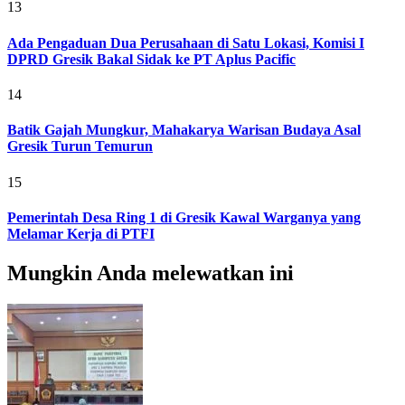
13
Ada Pengaduan Dua Perusahaan di Satu Lokasi, Komisi I
DPRD Gresik Bakal Sidak ke PT Aplus Pacific
14
Batik Gajah Mungkur, Mahakarya Warisan Budaya Asal
Gresik Turun Temurun
15
Pemerintah Desa Ring 1 di Gresik Kawal Warganya yang
Melamar Kerja di PTFI
Mungkin Anda melewatkan ini