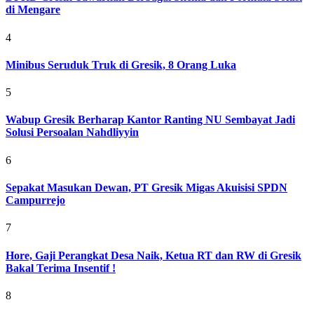
di Mengare
4
Minibus Seruduk Truk di Gresik, 8 Orang Luka
5
Wabup Gresik Berharap Kantor Ranting NU Sembayat Jadi
Solusi Persoalan Nahdliyyin
6
Sepakat Masukan Dewan, PT Gresik Migas Akuisisi SPDN
Campurrejo
7
Hore, Gaji Perangkat Desa Naik, Ketua RT dan RW di Gresik
Bakal Terima Insentif !
8