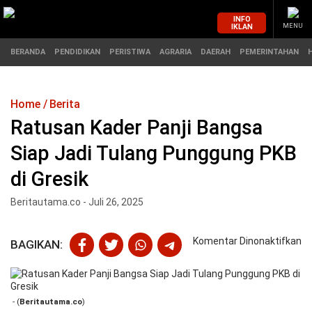
INFO
IKLAN
MENU
BERANDA
PENDIDIKAN
PERISTIWA
AGRARIA
DAERAH
PEMERINTAHAN
Home
Berita
MASUK
Ratusan Kader Panji Bangsa
Siap Jadi Tulang Punggung PKB
BERANDA
PENDIDIKAN
di Gresik
PERISTIWA
HUKUM
Beritautama.co - Juli 26, 2025
AGRARIA
EKONOMI
pa
Komentar Dinonaktifkan
BAGIKAN:
Ra
DAERAH
OLAHRAGA
Ka
Pa
PEMERINTAHAN
PENDIDIKAN
B
- (
Beritautama.co
)
Si