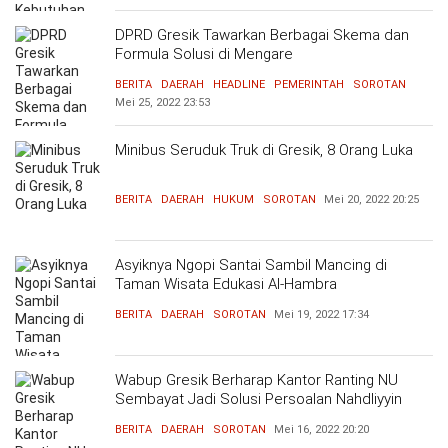
DPRD Gresik Tawarkan Berbagai Skema dan
Formula Solusi di Mengare
BERITA
DAERAH
HEADLINE
PEMERINTAH
SOROTAN
Mei 25, 2022
23:53
Minibus Seruduk Truk di Gresik, 8 Orang Luka
BERITA
DAERAH
HUKUM
SOROTAN
Mei 20, 2022
20:25
Asyiknya Ngopi Santai Sambil Mancing di
Taman Wisata Edukasi Al-Hambra
BERITA
DAERAH
SOROTAN
Mei 19, 2022
17:34
Wabup Gresik Berharap Kantor Ranting NU
Sembayat Jadi Solusi Persoalan Nahdliyyin
BERITA
DAERAH
SOROTAN
Mei 16, 2022
20:20