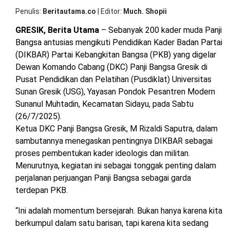
Ja
OPINI
HIBURAN
Penulis
Beritautama.co
|
Editor
Much. Shopii
Tu
P
GRESIK, Berita Utama
– Sebanyak 200 kader muda Panji
P
di
Bangsa antusias mengikuti Pendidikan Kader Badan Partai
BERITABARU.CO
KABARBARU.CO
SERIKATNEWS.COM
PEWARTANUSANTARA.COM
LANGGAR.CO
JOBNAS.COM
SURAU.CO
Gr
(DIKBAR) Partai Kebangkitan Bangsa (PKB) yang digelar
Dewan Komando Cabang (DKC) Panji Bangsa Gresik di
REDAKSI
TENTANG
KERJASAMA
PEDOMAN
Pusat Pendidikan dan Pelatihan (Pusdiklat) Universitas
KAMI
MEDIA
Sunan Gresik (USG), Yayasan Pondok Pesantren Modern
CYBER
Sunanul Muhtadin, Kecamatan Sidayu, pada Sabtu
(26/7/2025).
Ketua DKC Panji Bangsa Gresik, M Rizaldi Saputra, dalam
sambutannya menegaskan pentingnya DIKBAR sebagai
proses pembentukan kader ideologis dan militan.
Menurutnya, kegiatan ini sebagai tonggak penting dalam
perjalanan perjuangan Panji Bangsa sebagai garda
terdepan PKB.
“Ini adalah momentum bersejarah. Bukan hanya karena kita
berkumpul dalam satu barisan, tapi karena kita sedang