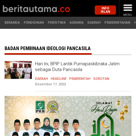
INFO
IKLAN
MENU
BERANDA
PENDIDIKAN
PERISTIWA
AGRARIA
DAERAH
PEMERINTAHAN
MASUK
BADAN PEMBINAAN IDEOLOGI PANCASILA
Hari Ini, BPIP Lantik Purnapaskibraka Jatim
BERANDA
PENDIDIKAN
sebagai Duta Pancasila
DAERAH
HEADLINE
PEMERINTAH
SOROTAN
PERISTIWA
HUKUM
Desember 17, 2022
AGRARIA
EKONOMI
DAERAH
OLAHRAGA
PEMERINTAHAN
PENDIDIKAN