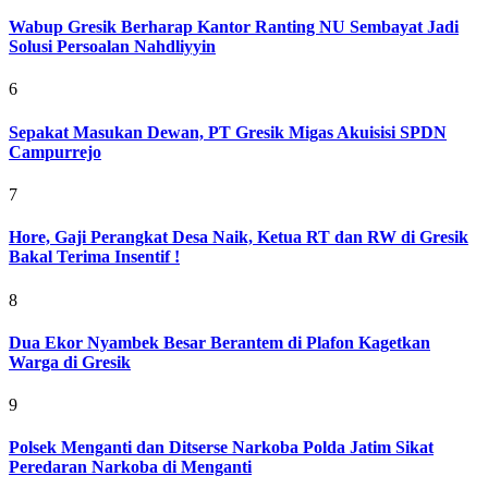
Wabup Gresik Berharap Kantor Ranting NU Sembayat Jadi
Solusi Persoalan Nahdliyyin
6
Sepakat Masukan Dewan, PT Gresik Migas Akuisisi SPDN
Campurrejo
7
Hore, Gaji Perangkat Desa Naik, Ketua RT dan RW di Gresik
Bakal Terima Insentif !
8
Dua Ekor Nyambek Besar Berantem di Plafon Kagetkan
Warga di Gresik
9
Polsek Menganti dan Ditserse Narkoba Polda Jatim Sikat
Peredaran Narkoba di Menganti