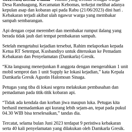
Desa Randuagung, Kecamatan Kebomas, terkejut melihat adanya
kepulan asap dan kobaran api pada Rabu (21/06/2023) dini hari .
Kebakaran terjadi akibat ulah ngawur warga yang membakar
sampah sembarangan.
Api dengan cepat merembet dan membakar rumput ilalang yang
berada tidak jauh dari tempat pembakaran sampah.
Setelah mengetahui kejadian tersebut, Rahim melaporkan kepada
Ketua RT Setempat, Kusbandiyo untuk diteruskan ke Pemadam
Kebakaran dan Penyelamatan (Damkarla) Gresik.
“Kita langsung menerjunkan 8 anggota dengan mengerahkan 1 unit
mobil semprot dan 1 unit Supply ke lokasi kejadian,” kata Kepala
Damkarla Gresik Agustin Halomoan Sinaga.
Petugas yang tiba di lokasi segera melakukan pembasahan dan
pemadaman pada titik-titik kobaran api.
“Tidak ada kendala dan korban jiwa maupun luka. Petugas kita
berhasil memadamkan api kurang lebih sejam-an, tepat pada pukul
04.30 WIB bisa terselesaikan,” tandas dia.
Tercatat, selama bulan Juni 2023 terdapat 9 peristiwa kebakaran
serta 40 kali penyelamatan yang dilakukan oleh Damkarla Gresik.