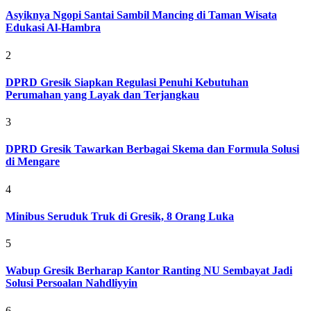
Asyiknya Ngopi Santai Sambil Mancing di Taman Wisata
Edukasi Al-Hambra
2
DPRD Gresik Siapkan Regulasi Penuhi Kebutuhan
Perumahan yang Layak dan Terjangkau
3
DPRD Gresik Tawarkan Berbagai Skema dan Formula Solusi
di Mengare
4
Minibus Seruduk Truk di Gresik, 8 Orang Luka
5
Wabup Gresik Berharap Kantor Ranting NU Sembayat Jadi
Solusi Persoalan Nahdliyyin
6