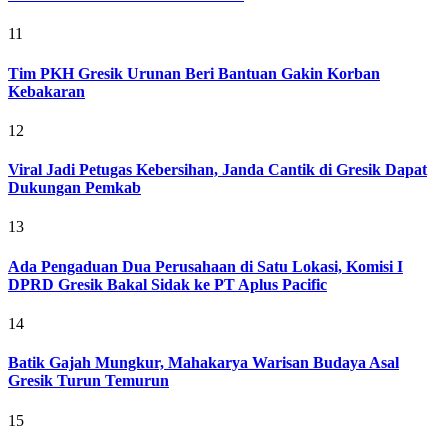
11
Tim PKH Gresik Urunan Beri Bantuan Gakin Korban
Kebakaran
12
Viral Jadi Petugas Kebersihan, Janda Cantik di Gresik Dapat
Dukungan Pemkab
13
Ada Pengaduan Dua Perusahaan di Satu Lokasi, Komisi I
DPRD Gresik Bakal Sidak ke PT Aplus Pacific
14
Batik Gajah Mungkur, Mahakarya Warisan Budaya Asal
Gresik Turun Temurun
15