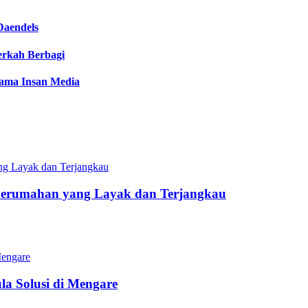
Daendels
Berkah Berbagi
sama Insan Media
Perumahan yang Layak dan Terjangkau
a Solusi di Mengare