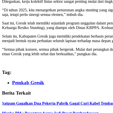
Ditegaskan, kerja kolektif lintas sektor sangat penting mulai dari t
“Di tahun 2025, kita menargetkan penurunan angka stunting yang signi
saja, tetapi perlu sinergi semua elemen,” imbuh dia.
Saat ini, Gresik telah memiliki sejumlah program unggulan dalam pe
Keluarga Resiko Stunting), yang diampu oleh Dinas KBPPA. Keduanya 
Selain itu, Kabupaten Gresik juga memiliki pendekatan berbasis per
menjadi bentuk nyata perhatian seluruh lapisan terhadap masa depan 
“Semua pihak konsen, semua pihak bergerak. Mulai dari perangkat des
emas Gresik yang lebih sehat dan berkualitas,” pungkas dia.
Tag:
Pemkab Gresik
Berita Terkait
Satpam Gagalkan Dua Pekerja Pabrik Gagal Curi Kabel Tembaga