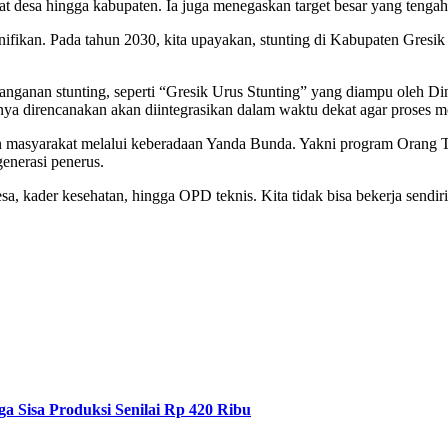
ingkat desa hingga kabupaten. Ia juga menegaskan target besar yang ten
fikan. Pada tahun 2030, kita upayakan, stunting di Kabupaten Gresik bi
nanganan stunting, seperti “Gresik Urus Stunting” yang diampu oleh D
direncanakan akan diintegrasikan dalam waktu dekat agar proses monito
an masyarakat melalui keberadaan Yanda Bunda. Yakni program Orang Tu
generasi penerus.
a, kader kesehatan, hingga OPD teknis. Kita tidak bisa bekerja sendi
 Sisa Produksi Senilai Rp 420 Ribu