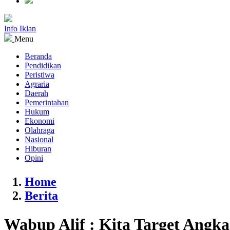
Info Iklan
Menu
Beranda
Pendidikan
Peristiwa
Agraria
Daerah
Pemerintahan
Hukum
Ekonomi
Olahraga
Nasional
Hiburan
Opini
Home
Berita
Wabup Alif : Kita Target Angka