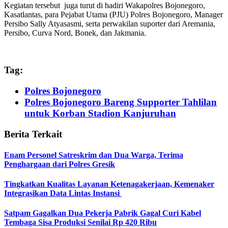
Kegiatan tersebut juga turut di hadiri Wakapolres Bojonegoro,
Kasatlantas, para Pejabat Utama (PJU) Polres Bojonegoro, Manager
Persibo Sally Atyasasmi, serta perwakilan suporter dari Aremania,
Persibo, Curva Nord, Bonek, dan Jakmania.
Tag:
Polres Bojonegoro
Polres Bojonegoro Bareng Supporter Tahlilan
untuk Korban Stadion Kanjuruhan
Berita Terkait
Enam Personel Satreskrim dan Dua Warga, Terima
Penghargaan dari Polres Gresik
Tingkatkan Kualitas Layanan Ketenagakerjaan, Kemenaker
Integrasikan Data Lintas Instansi
Satpam Gagalkan Dua Pekerja Pabrik Gagal Curi Kabel
Tembaga Sisa Produksi Senilai Rp 420 Ribu