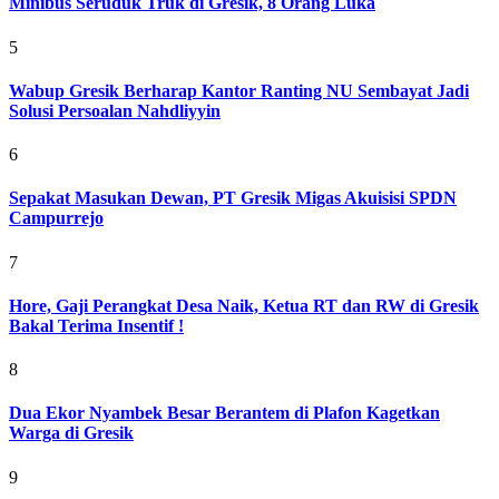
Minibus Seruduk Truk di Gresik, 8 Orang Luka
5
Wabup Gresik Berharap Kantor Ranting NU Sembayat Jadi
Solusi Persoalan Nahdliyyin
6
Sepakat Masukan Dewan, PT Gresik Migas Akuisisi SPDN
Campurrejo
7
Hore, Gaji Perangkat Desa Naik, Ketua RT dan RW di Gresik
Bakal Terima Insentif !
8
Dua Ekor Nyambek Besar Berantem di Plafon Kagetkan
Warga di Gresik
9