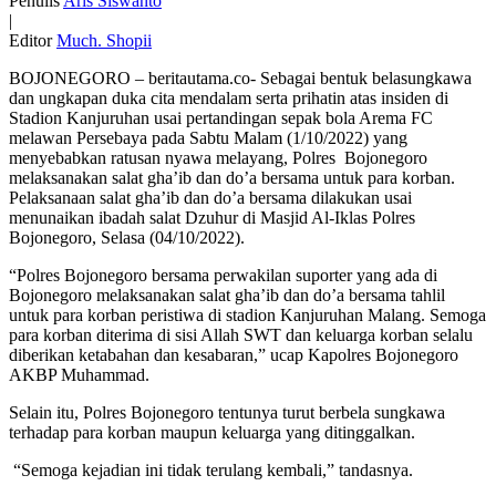
Penulis
Aris Siswanto
|
Editor
Much. Shopii
BOJONEGORO – beritautama.co- Sebagai bentuk belasungkawa
dan ungkapan duka cita mendalam serta prihatin atas insiden di
Stadion Kanjuruhan usai pertandingan sepak bola Arema FC
melawan Persebaya pada Sabtu Malam (1/10/2022) yang
menyebabkan ratusan nyawa melayang, Polres Bojonegoro
melaksanakan salat gha’ib dan do’a bersama untuk para korban.
Pelaksanaan salat gha’ib dan do’a bersama dilakukan usai
menunaikan ibadah salat Dzuhur di Masjid Al-Iklas Polres
Bojonegoro, Selasa (04/10/2022).
“Polres Bojonegoro bersama perwakilan suporter yang ada di
Bojonegoro melaksanakan salat gha’ib dan do’a bersama tahlil
untuk para korban peristiwa di stadion Kanjuruhan Malang. Semoga
para korban diterima di sisi Allah SWT dan keluarga korban selalu
diberikan ketabahan dan kesabaran,” ucap Kapolres Bojonegoro
AKBP Muhammad.
Selain itu, Polres Bojonegoro tentunya turut berbela sungkawa
terhadap para korban maupun keluarga yang ditinggalkan.
“Semoga kejadian ini tidak terulang kembali,” tandasnya.