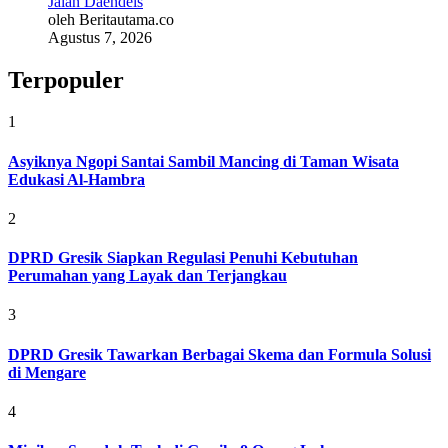
Jalan Daendels
oleh Beritautama.co
Agustus 7, 2026
Terpopuler
1
Asyiknya Ngopi Santai Sambil Mancing di Taman Wisata
Edukasi Al-Hambra
2
DPRD Gresik Siapkan Regulasi Penuhi Kebutuhan
Perumahan yang Layak dan Terjangkau
3
DPRD Gresik Tawarkan Berbagai Skema dan Formula Solusi
di Mengare
4