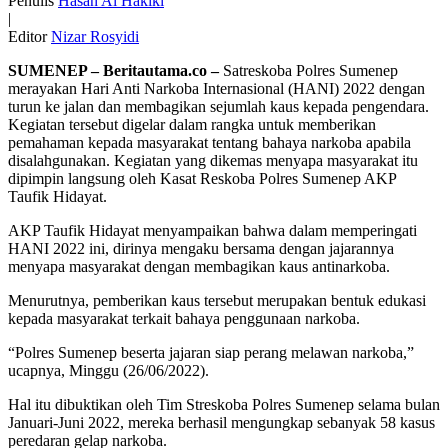
Penulis
Hasan Al Hakiki
|
Editor
Nizar Rosyidi
SUMENEP – Beritautama.co –
Satreskoba Polres Sumenep
merayakan Hari Anti Narkoba Internasional (HANI) 2022 dengan
turun ke jalan dan membagikan sejumlah kaus kepada pengendara.
Kegiatan tersebut digelar dalam rangka untuk memberikan
pemahaman kepada masyarakat tentang bahaya narkoba apabila
disalahgunakan. Kegiatan yang dikemas menyapa masyarakat itu
dipimpin langsung oleh Kasat Reskoba Polres Sumenep AKP
Taufik Hidayat.
AKP Taufik Hidayat menyampaikan bahwa dalam memperingati
HANI 2022 ini, dirinya mengaku bersama dengan jajarannya
menyapa masyarakat dengan membagikan kaus antinarkoba.
Menurutnya, pemberikan kaus tersebut merupakan bentuk edukasi
kepada masyarakat terkait bahaya penggunaan narkoba.
“Polres Sumenep beserta jajaran siap perang melawan narkoba,”
ucapnya, Minggu (26/06/2022).
Hal itu dibuktikan oleh Tim Streskoba Polres Sumenep selama bulan
Januari-Juni 2022, mereka berhasil mengungkap sebanyak 58 kasus
peredaran gelap narkoba.