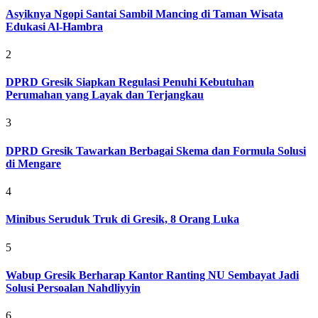
Asyiknya Ngopi Santai Sambil Mancing di Taman Wisata
Edukasi Al-Hambra
2
DPRD Gresik Siapkan Regulasi Penuhi Kebutuhan
Perumahan yang Layak dan Terjangkau
3
DPRD Gresik Tawarkan Berbagai Skema dan Formula Solusi
di Mengare
4
Minibus Seruduk Truk di Gresik, 8 Orang Luka
5
Wabup Gresik Berharap Kantor Ranting NU Sembayat Jadi
Solusi Persoalan Nahdliyyin
6