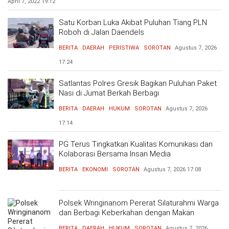
April 7, 2022
19:12
Satu Korban Luka Akibat Puluhan Tiang PLN
Roboh di Jalan Daendels
BERITA
DAERAH
PERISTIWA
SOROTAN
Agustus 7, 2026
17:24
Satlantas Polres Gresik Bagikan Puluhan Paket
Nasi di Jumat Berkah Berbagi
BERITA
DAERAH
HUKUM
SOROTAN
Agustus 7, 2026
17:14
PG Terus Tingkatkan Kualitas Komunikasi dan
Kolaborasi Bersama Insan Media
BERITA
EKONOMI
SOROTAN
Agustus 7, 2026
17:08
Polsek Wringinanom Pererat Silaturahmi Warga
dan Berbagi Keberkahan dengan Makan
Bersama
BERITA
DAERAH
HUKUM
SOROTAN
Agustus 7, 2026