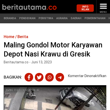
INFO
IKLAN
MENU
BERANDA
PENDIDIKAN
PERISTIWA
AGRARIA
DAERAH
PEMERINTAHAN
Home
Berita
MASUK
Maling Gondol Motor Karyawan
Depot Nasi Krawu di Gresik
BERANDA
PENDIDIKAN
Beritautama.co - Juni 13, 2023
PERISTIWA
HUKUM
pa
Komentar Dinonaktifkan
BAGIKAN:
AGRARIA
EKONOMI
Ma
Go
Mo
DAERAH
OLAHRAGA
Ka
De
PEMERINTAHAN
PENDIDIKAN
Na
Kr