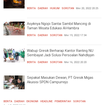
BERITA
DAERAH
HUKUM
SOROTAN
Mei 20, 2022
20:25
Asyiknya Ngopi Santai Sambil Mancing di
Taman Wisata Edukasi Al-Hambra
BERITA
DAERAH
SOROTAN
Mei 19, 2022
17:34
Wabup Gresik Berharap Kantor Ranting NU
Sembayat Jadi Solusi Persoalan Nahdliyyin
BERITA
DAERAH
SOROTAN
Mei 16, 2022
20:20
Sepakat Masukan Dewan, PT Gresik Migas
Akuisisi SPDN Campurrejo
BERITA
DAERAH
EKONOMI
HEADLINE
PEMERINTAH
SOROTAN