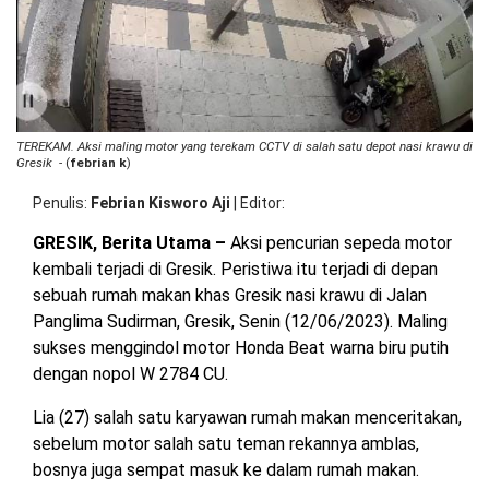
di
OPINI
HIBURAN
Gr
BERITABARU.CO
KABARBARU.CO
SERIKATNEWS.COM
PEWARTANUSANTARA.COM
LANGGAR.CO
JOBNAS.COM
SURAU.CO
TEREKAM. Aksi maling motor yang terekam CCTV di salah satu depot nasi krawu di
Gresik
- (
febrian k
)
REDAKSI
TENTANG
KERJASAMA
PEDOMAN
KAMI
MEDIA
Penulis
Febrian Kisworo Aji
|
Editor
CYBER
GRESIK, Berita Utama –
Aksi pencurian sepeda motor
kembali terjadi di Gresik. Peristiwa itu terjadi di depan
sebuah rumah makan khas Gresik nasi krawu di Jalan
Panglima Sudirman, Gresik, Senin (12/06/2023). Maling
sukses menggindol motor Honda Beat warna biru putih
dengan nopol W 2784 CU.
Lia (27) salah satu karyawan rumah makan menceritakan,
sebelum motor salah satu teman rekannya amblas,
bosnya juga sempat masuk ke dalam rumah makan.