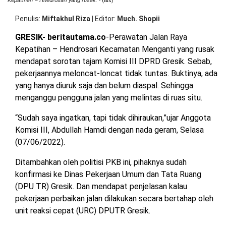
Kepatihan – Hnedrosari yang rusak.
- (
ist
)
OPINI
HIBURAN
Penulis
Miftakhul Riza
|
Editor
Much. Shopii
GRESIK- beritautama.co
-Perawatan Jalan Raya
BERITABARU.CO
KABARBARU.CO
SERIKATNEWS.COM
PEWARTANUSANTARA.COM
LANGGAR.CO
JOBNAS.COM
SURAU.CO
Kepatihan – Hendrosari Kecamatan Menganti yang rusak
mendapat sorotan tajam Komisi III DPRD Gresik. Sebab,
pekerjaannya meloncat-loncat tidak tuntas. Buktinya, ada
REDAKSI
TENTANG
KERJASAMA
PEDOMAN
yang hanya diuruk saja dan belum diaspal. Sehingga
KAMI
MEDIA
CYBER
menganggu pengguna jalan yang melintas di ruas situ.
“Sudah saya ingatkan, tapi tidak dihiraukan,”ujar Anggota
Komisi III, Abdullah Hamdi dengan nada geram, Selasa
(07/06/2022).
Ditambahkan oleh politisi PKB ini, pihaknya sudah
konfirmasi ke Dinas Pekerjaan Umum dan Tata Ruang
(DPU TR) Gresik. Dan mendapat penjelasan kalau
pekerjaan perbaikan jalan dilakukan secara bertahap oleh
unit reaksi cepat (URC) DPUTR Gresik.