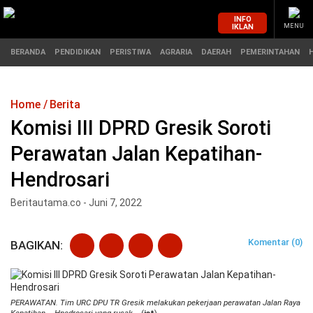
INFO
IKLAN
MENU
BERANDA
PENDIDIKAN
PERISTIWA
AGRARIA
DAERAH
PEMERINTAHAN
Home
Berita
MASUK
Komisi III DPRD Gresik Soroti
Perawatan Jalan Kepatihan-
BERANDA
PENDIDIKAN
Hendrosari
PERISTIWA
HUKUM
Beritautama.co - Juni 7, 2022
AGRARIA
EKONOMI
Komentar (0)
BAGIKAN:
DAERAH
OLAHRAGA
PEMERINTAHAN
PENDIDIKAN
PERAWATAN. Tim URC DPU TR Gresik melakukan pekerjaan perawatan Jalan Raya