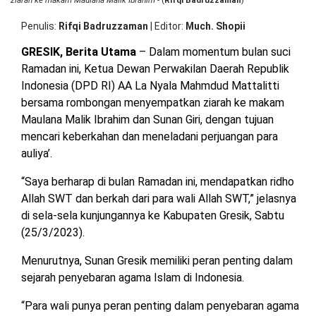
ziarah ke makam Maulana Malik Ibrahim
- (
Rifqi Badruzzaman
)
Gr
OPINI
HIBURAN
Be
Penulis
Rifqi Badruzzaman
|
Editor
Much. Shopii
Pe
Pe
GRESIK, Berita Utama
– Dalam momentum bulan suci
Is
BERITABARU.CO
KABARBARU.CO
SERIKATNEWS.COM
PEWARTANUSANTARA.COM
LANGGAR.CO
JOBNAS.COM
SURAU.CO
di
Ramadan ini, Ketua Dewan Perwakilan Daerah Republik
In
Indonesia (DPD RI) AA La Nyala Mahmdud Mattalitti
bersama rombongan menyempatkan ziarah ke makam
REDAKSI
TENTANG
KERJASAMA
PEDOMAN
Maulana Malik Ibrahim dan Sunan Giri, dengan tujuan
KAMI
MEDIA
CYBER
mencari keberkahan dan meneladani perjuangan para
auliya’.
“Saya berharap di bulan Ramadan ini, mendapatkan ridho
Allah SWT dan berkah dari para wali Allah SWT,” jelasnya
di sela-sela kunjungannya ke Kabupaten Gresik, Sabtu
(25/3/2023).
Menurutnya, Sunan Gresik memiliki peran penting dalam
sejarah penyebaran agama Islam di Indonesia.
“Para wali punya peran penting dalam penyebaran agama