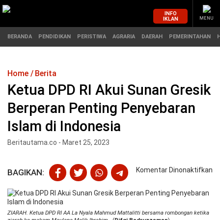
INFO
IKLAN
MENU
BERANDA
PENDIDIKAN
PERISTIWA
AGRARIA
DAERAH
PEMERINTAHAN
Home
Berita
MASUK
Ketua DPD RI Akui Sunan Gresik
Berperan Penting Penyebaran
BERANDA
PENDIDIKAN
Islam di Indonesia
PERISTIWA
HUKUM
Beritautama.co - Maret 25, 2023
AGRARIA
EKONOMI
pa
Komentar Dinonaktifkan
BAGIKAN:
Ke
DAERAH
OLAHRAGA
D
RI
PEMERINTAHAN
PENDIDIKAN
Ak
ZIARAH. Ketua DPD RI AA La Nyala Mahmud Mattalitti bersama rombongan ketika
S