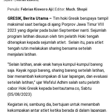
Jepara
- (
febrian kisworo
)
Ho
OPINI
HIBURAN
Gr
Penulis
Febrian Kisworo Aji
|
Editor
Much. Shopii
B
Ch
GRESIK, Berita Utama –
Tim hoki Gresik berupaya tampil
de
BERITABARU.CO
KABARBARU.CO
SERIKATNEWS.COM
PEWARTANUSANTARA.COM
LANGGAR.CO
JOBNAS.COM
SURAU.CO
Sh
maksimal saat berlaga di ajang Porprov Jawa Timur VIII
Ba
2023 yang digelar pada bulan September nanti. Sejumlah
program latihan disusun oleh tim pelatih Hoki tengah
REDAKSI
TENTANG
KERJASAMA
PEDOMAN
diterapkan kepada sejumlah atlet. Selain itu, para atlet
KAMI
MEDIA
CYBER
tengah rutin melakukan sharing bersama setelah
menjalani latihan.
“Selain latihan, anak-anak hanya kumpul-kumpul bareng
saja. Kayak ngopi bareng, sharing bareng setelah latihan,
biar menambah kekompakan di luar lapangan, dan evaluasi
setelah latihan,” ujar Wafa’ul Adhim salah satu pelatih
cabor Hoki Gresik kepada beritautama.co, Sabtu
(05/08/2023).
Kegiatan ini, sambung dia, bertujuan untuk menambah
kekompakan antar atlet ketika berada di dalam lapangan.