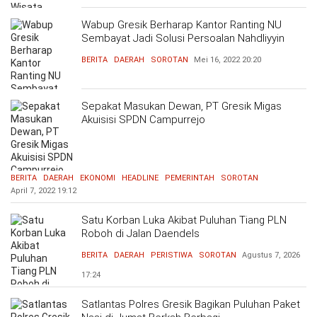
Wabup Gresik Berharap Kantor Ranting NU
Sembayat Jadi Solusi Persoalan Nahdliyyin
BERITA
DAERAH
SOROTAN
Mei 16, 2022
20:20
Sepakat Masukan Dewan, PT Gresik Migas
Akuisisi SPDN Campurrejo
BERITA
DAERAH
EKONOMI
HEADLINE
PEMERINTAH
SOROTAN
April 7, 2022
19:12
Satu Korban Luka Akibat Puluhan Tiang PLN
Roboh di Jalan Daendels
BERITA
DAERAH
PERISTIWA
SOROTAN
Agustus 7, 2026
17:24
Satlantas Polres Gresik Bagikan Puluhan Paket