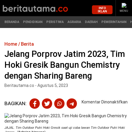
INFO
IKLAN
MENU
BERANDA
PENDIDIKAN
PERISTIWA
AGRARIA
DAERAH
PEMERINTAHAN
Home
Berita
MASUK
Jelang Porprov Jatim 2023, Tim
Hoki Gresik Bangun Chemistry
BERANDA
PENDIDIKAN
dengan Sharing Bareng
PERISTIWA
HUKUM
Beritautama.co - Agustus 5, 2023
AGRARIA
EKONOMI
pa
Komentar Dinonaktifkan
BAGIKAN:
Je
DAERAH
OLAHRAGA
Po
Ja
PEMERINTAHAN
PENDIDIKAN
20
JAJAL. Tim Outdoor Putri Hoki Gresik saat uji coba lawan Tim Outdoor Putri Hoki
T