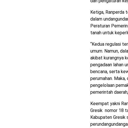
dan pengaturan ke
Ketiga, Ranperda 
dalam undangundan
Peraturan Pemerin
tanah untuk kepe
“Kedua regulasi t
umum. Namun, dala
akibat kurangnya 
pengadaan lahan u
bencana, serta ke
perumahan. Maka, 
pengelolaan pemak
pemerintah daerah,
Keempat yakni Ran
Gresik nomor 18 t
Kabupaten Gresik 
perundangundangan