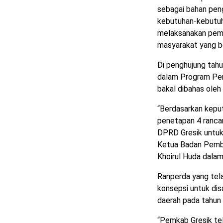
sebagai bahan pen
kebutuhan-kebutuh
melaksanakan peme
masyarakat yang b
Di penghujung tahun
dalam Program Pe
bakal dibahas ole
“Berdasarkan kep
penetapan 4 rancan
DPRD Gresik untuk
Ketua Badan Pemb
Khoirul Huda dalam
Ranperda yang tel
konsepsi untuk di
daerah pada tahun 
“Pemkab Gresik te