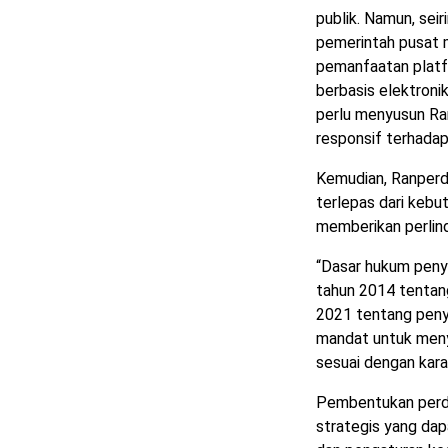
publik. Namun, sei
pemerintah pusat 
pemanfaatan platfo
berbasis elektron
perlu menyusun Ran
responsif terhadap e
Kemudian, Ranperd
terlepas dari keb
memberikan perlind
“Dasar hukum peny
tahun 2014 tentan
2021 tentang peny
mandat untuk meny
sesuai dengan kara
Pembentukan perda
strategis yang da