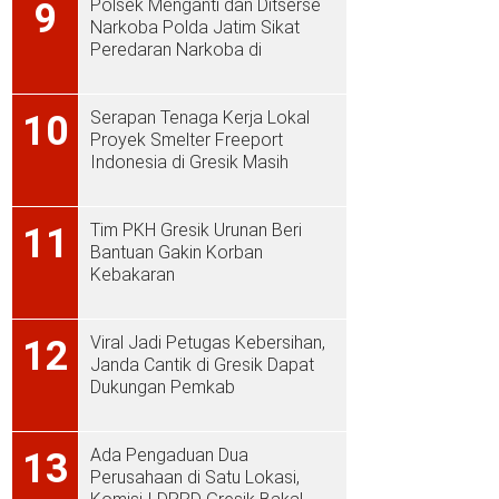
Polsek Menganti dan Ditserse
9
Narkoba Polda Jatim Sikat
Peredaran Narkoba di
Menganti
Serapan Tenaga Kerja Lokal
10
Proyek Smelter Freeport
Indonesia di Gresik Masih
Rendah
Tim PKH Gresik Urunan Beri
11
Bantuan Gakin Korban
Kebakaran
Viral Jadi Petugas Kebersihan,
12
Janda Cantik di Gresik Dapat
Dukungan Pemkab
Ada Pengaduan Dua
13
Perusahaan di Satu Lokasi,