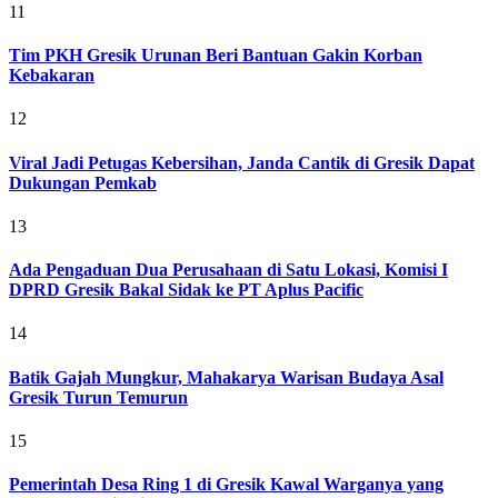
11
Tim PKH Gresik Urunan Beri Bantuan Gakin Korban
Kebakaran
12
Viral Jadi Petugas Kebersihan, Janda Cantik di Gresik Dapat
Dukungan Pemkab
13
Ada Pengaduan Dua Perusahaan di Satu Lokasi, Komisi I
DPRD Gresik Bakal Sidak ke PT Aplus Pacific
14
Batik Gajah Mungkur, Mahakarya Warisan Budaya Asal
Gresik Turun Temurun
15
Pemerintah Desa Ring 1 di Gresik Kawal Warganya yang