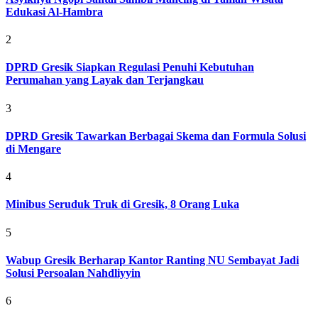
Edukasi Al-Hambra
2
DPRD Gresik Siapkan Regulasi Penuhi Kebutuhan
Perumahan yang Layak dan Terjangkau
3
DPRD Gresik Tawarkan Berbagai Skema dan Formula Solusi
di Mengare
4
Minibus Seruduk Truk di Gresik, 8 Orang Luka
5
Wabup Gresik Berharap Kantor Ranting NU Sembayat Jadi
Solusi Persoalan Nahdliyyin
6