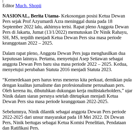
|
Editor
Much. Shopii
NASIONAL, Berita Utama-
Kekosongan posisi Ketua Dewan
Pers sejak Prof Azyumardi Azra meninggal dunia pada 18
September 2022 lalu, akhirnya terisi. Rapat pleno Anggota Dewan
Pers di Jakarta, Jumat (13/1/2022) memutuskan Dr Ninik Rahayu,
SH, MS, terpilih menjadi Ketua Dewan Pers sisa masa periode
keanggotaan 2022 – 2025.
Dalam rapat pleno, Anggota Dewan Pers juga menghasilkan dua
keputusan lainnya. Pertama, menyetujui Asep Setiawan sebagai
anggota Dewan Pers baru sisa masa periode 2022 – 2025. Kedua,
menyetujui perubahan Statuta 2016 menjadi Statuta 2023.
“Kemerdekaan pers harus terus menerus kita perkuat, demikian pula
dengan kualitas jurnalisme dan profesionalisme perusahaan pers.
Oleh kerena itu, dibutuhkan dukungan kerja multistakeholders,” ujar
Ninik dalam siaran persnya setelah ditetapkan menjadi Ketua
Dewan Pers sisa masa periode keanggotaan 2022-2025.
Sebelumnya, Ninik dilantik sebagai anggota Dewan Pers periode
2022-2025 dari unsur masyarakat pada 18 Mei 2022. Di Dewan
Pers, Ninik bertugas sebagai Ketua Komisi Penelitian, Pendataan
dan Ratifikasi Pers.